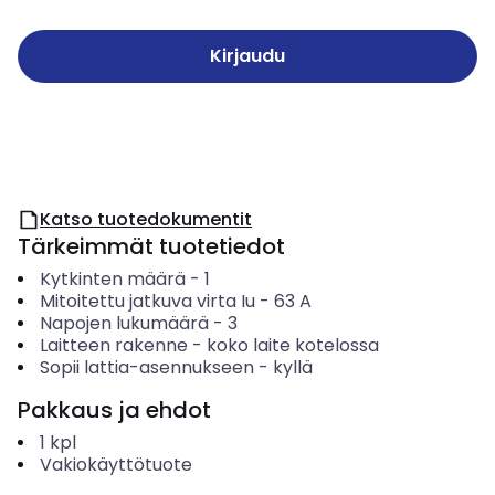
Kirjaudu
Katso tuotedokumentit
Tärkeimmät tuotetiedot
Kytkinten määrä
-
1
Mitoitettu jatkuva virta Iu
-
63
A
Napojen lukumäärä
-
3
Laitteen rakenne
-
koko laite kotelossa
Sopii lattia-asennukseen
-
kyllä
Pakkaus ja ehdot
1
kpl
Vakiokäyttötuote