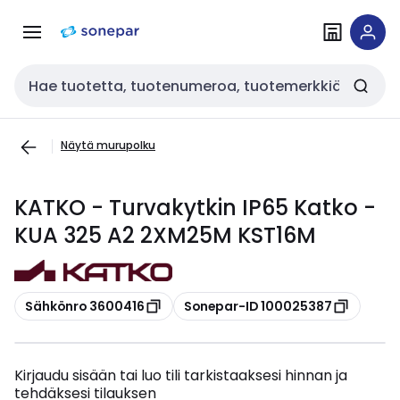
Siirry
Siirry
navigointiin
sisältöön
Haku
Näytä murupolku
KATKO - Turvakytkin IP65 Katko -
KUA 325 A2 2XM25M KST16M
Kopioi
Kopioi
Sähkönro 3600416
Sonepar-ID 100025387
Kirjaudu sisään tai luo tili tarkistaaksesi hinnan ja
tehdäksesi tilauksen