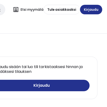
Etsi myymälä
Tule asiakkaaksi
Kirjaudu
jaudu sisään tai luo tili tarkistaaksesi hinnan ja
däksesi tilauksen
Kirjaudu