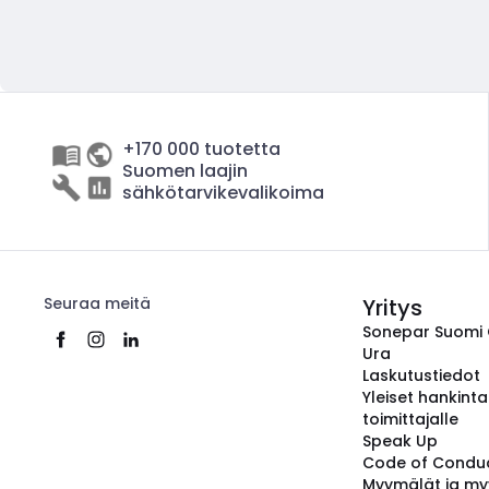
+170 000 tuotetta
Suomen laajin
sähkötarvikevalikoima
Seuraa meitä
Yritys
Sonepar Suomi
Ura
Laskutustiedot
Yleiset hankint
toimittajalle
Speak Up
Code of Condu
Myymälät ja my