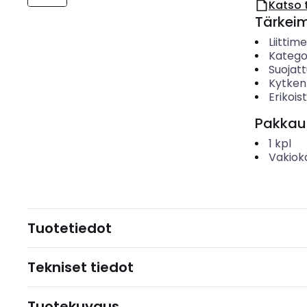
Katso 
Tärkei
Liittim
Katego
Suojatt
Kytken
Erikoi
Pakkau
1
kpl
Vakiok
Tuotetiedot
Tekniset tiedot
Tuotekuvaus