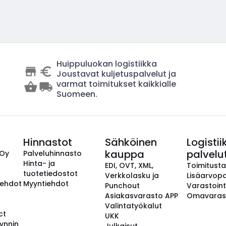
Huippuluokan logistiikka
Joustavat kuljetuspalvelut ja
varmat toimitukset kaikkialle
Suomeen.
Hinnastot
Sähköinen
Logistii
kauppa
palvelu
 Oy
Palveluhinnasto
Hinta- ja
EDI, OVT, XML,
Toimitust
tuotetiedostot
Verkkolasku ja
Lisäarvopa
aehdot
Myyntiehdot
Punchout
Varastoint
Asiakasvarasto APP
Omavaras
Valintatyökalut
ct
UKK
ynnin