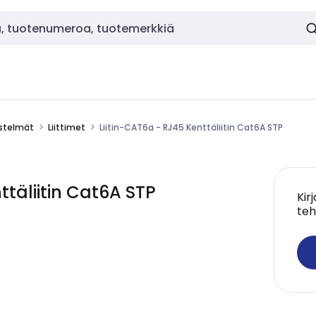
estelmät
Liittimet
Liitin-CAT6a - RJ45 Kenttäliitin Cat6A STP
täliitin Cat6A STP
Kir
teh