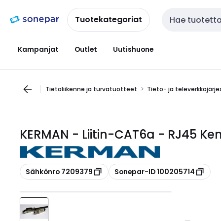
Siirry
Siirry
navigointiin
sisältöön
Tuotekategoriat
Haku
Kampanjat
Outlet
Uutishuone
Tietoliikenne ja turvatuotteet
Tieto- ja televerkkojärj
KERMAN - Liitin-CAT6a - RJ45 Kent
Kopioi
Kopioi
Sähkönro 7209379
Sonepar-ID 100205714