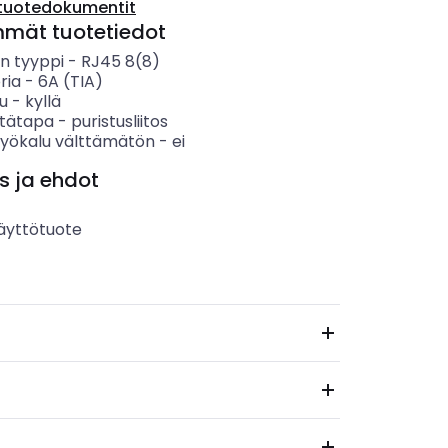
tuotedokumentit
mmät tuotetiedot
en tyyppi
-
RJ45 8(8)
ria
-
6A (TIA)
u
-
kyllä
tätapa
-
puristusliitos
styökalu välttämätön
-
ei
s ja ehdot
äyttötuote