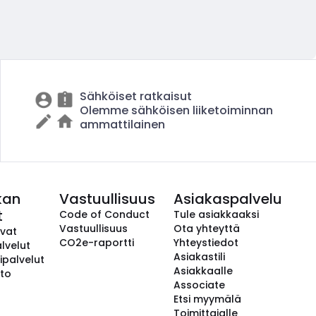
Sähköiset ratkaisut
Olemme sähköisen liiketoiminnan
ammattilainen
kan
Vastuullisuus
Asiakaspalvelu
t
Code of Conduct
Tule asiakkaaksi
Vastuullisuus
Ota yhteyttä
avat
CO2e-raportti
Yhteystiedot
lvelut
Asiakastili
ipalvelut
Asiakkaalle
to
Associate
Etsi myymälä
Toimittajalle