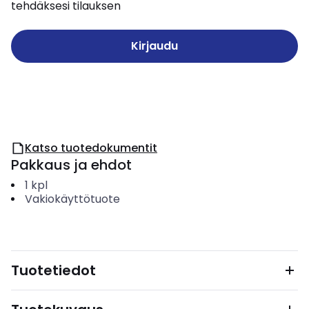
tehdäksesi tilauksen
Kirjaudu
Katso tuotedokumentit
Pakkaus ja ehdot
1
kpl
Vakiokäyttötuote
Tuotetiedot