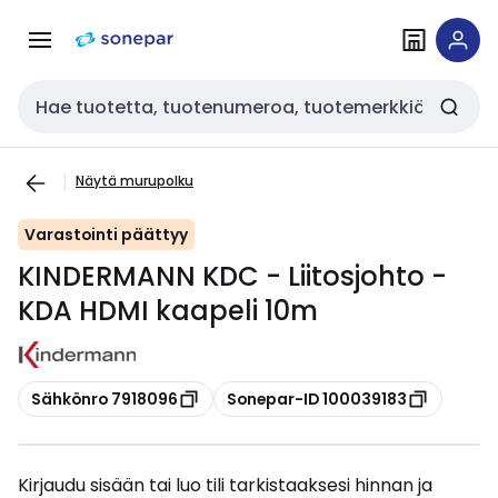
Siirry
Siirry
navigointiin
sisältöön
Haku
Näytä murupolku
Varastointi päättyy
KINDERMANN KDC - Liitosjohto -
KDA HDMI kaapeli 10m
Kopioi
Kopioi
Sähkönro 7918096
Sonepar-ID 100039183
Kirjaudu sisään tai luo tili tarkistaaksesi hinnan ja