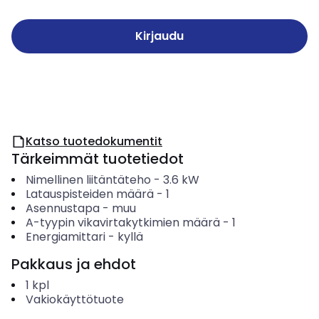
Kirjaudu
Katso tuotedokumentit
Tärkeimmät tuotetiedot
Nimellinen liitäntäteho
-
3.6
kW
Latauspisteiden määrä
-
1
Asennustapa
-
muu
A-tyypin vikavirtakytkimien määrä
-
1
Energiamittari
-
kyllä
Pakkaus ja ehdot
1
kpl
Vakiokäyttötuote