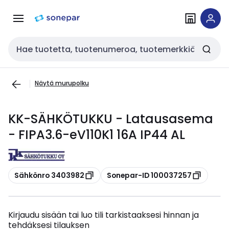
Siirry
Siirry
navigointiin
sisältöön
Haku
Näytä murupolku
KK-SÄHKÖTUKKU - Latausasema
- FIPA3.6-eV110K1 16A IP44 AL
Kopioi
Kopioi
Sähkönro 3403982
Sonepar-ID 100037257
Kirjaudu sisään tai luo tili tarkistaaksesi hinnan ja
tehdäksesi tilauksen