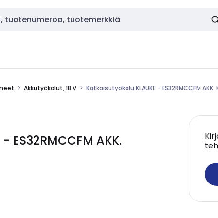
ineet
Akkutyökalut, 18 V
Katkaisutyökalu KLAUKE - ES32RMCCFM AKK. 
Kir
E - ES32RMCCFM AKK.
teh