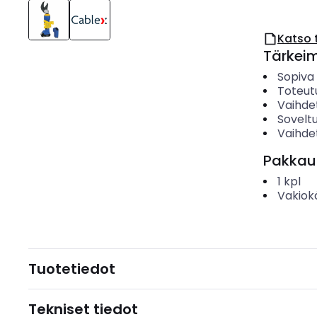
Katso 
Tärkei
Sopiva 
Toteut
Vaihde
Soveltu
Vaihde
Pakkau
1
kpl
Vakiok
Tuotetiedot
Tekniset tiedot