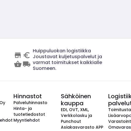
Huippuluokan logistiikka
Joustavat kuljetuspalvelut ja
varmat toimitukset kaikkialle
Suomeen.
Hinnastot
Sähköinen
Logistii
kauppa
palvelu
 Oy
Palveluhinnasto
Hinta- ja
EDI, OVT, XML,
Toimitust
tuotetiedostot
Verkkolasku ja
Lisäarvopa
aehdot
Myyntiehdot
Punchout
Varastoint
Asiakasvarasto APP
Omavaras