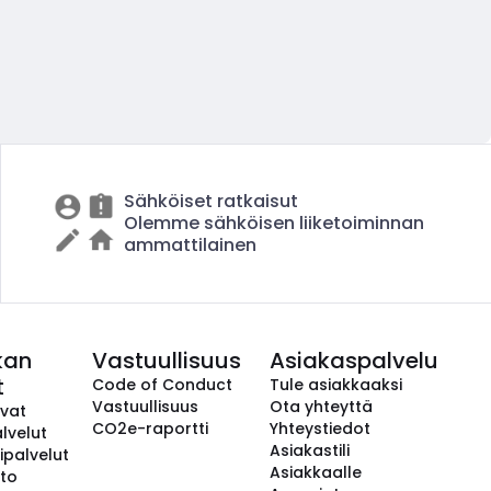
Sähköiset ratkaisut
Olemme sähköisen liiketoiminnan
ammattilainen
kan
Vastuullisuus
Asiakaspalvelu
t
Code of Conduct
Tule asiakkaaksi
Vastuullisuus
Ota yhteyttä
avat
CO2e-raportti
Yhteystiedot
lvelut
Asiakastili
ipalvelut
Asiakkaalle
to