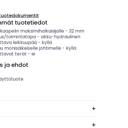
tuotedokumentit
mmät tuotetiedot
kaapelin maksimihalkaisijalle
-
32
mm
us/toimintatapa
-
akku-hydraulinen
ttava leikkuupää
-
kyllä
u monisäikeiselle johtimelle
-
kyllä
ttavat terät
-
ei
s ja ehdot
äyttötuote