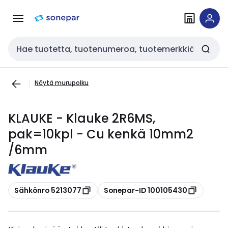
Siirry
Siirry
navigointiin
sisältöön
Haku
Näytä murupolku
KLAUKE - Klauke 2R6MS,
pak=10kpl - Cu kenkä 10mm2
/6mm
Kopioi
Kopioi
Sähkönro 5213077
Sonepar-ID 100105430