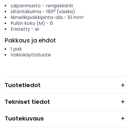
Laipanmuoto
-
rengaskärki
Liitäntäkulma
-
180° (vaaka)
Nimellispoikkipinta-ala
-
10
mm²
Pultin koko (M)
-
6
Eristetty
-
ei
Pakkaus ja ehdot
1
pak
Vakiokäyttötuote
Tuotetiedot
Tekniset tiedot
Tuotekuvaus