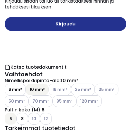
Kirjaudu sisään tai luo tili tarkistaaksesi hinnan ja
tehdäksesi tilauksen
Kirjaudu
Katso tuotedokumentit
Vaihtoehdot
Nimellispoikkipinta-ala
:
10 mm²
Katso käytettävissä olevat vaihtoehdot
Katso käytettävissä olevat v
Katso käytettävis
6 mm²
10 mm²
16 mm²
25 mm²
35 mm²
Katso käytettävissä olevat vaihtoehdot
Katso käytettävissä olevat vaihtoehdot
Katso käytettävissä olevat vaihtoehdo
Katso käytettävissä oleva
50 mm²
70 mm²
95 mm²
120 mm²
Pultin koko (M)
:
6
Katso käytettävissä olevat vaihtoehdot
Katso käytettävissä olevat vaihtoehdot
6
8
10
12
Tärkeimmät tuotetiedot