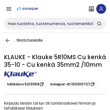
Siirry
Siirry
navigointiin
sisältöön
Haku
Näytä murupolku
KLAUKE - Klauke 5R10MS Cu kenkä
35-10 - Cu kenkä 35mm2 /10mm
Kopioi
Kopioi
Sähkönro 5213059
Sonepar-ID 100100727
Kirjaudu sisään tai luo tili tarkistaaksesi hinnan ja
tehdäksesi tilauksen