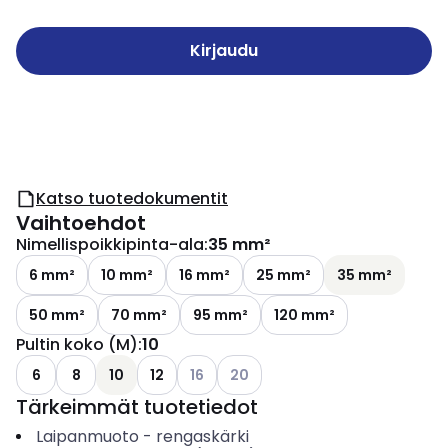
Kirjaudu
Katso tuotedokumentit
Vaihtoehdot
Nimellispoikkipinta-ala
:
35 mm²
6 mm²
10 mm²
16 mm²
25 mm²
35 mm²
50 mm²
70 mm²
95 mm²
120 mm²
Pultin koko (M)
:
10
Katso käytettävissä olevat vaihtoehdo
Katso käytettävissä olevat vaih
6
8
10
12
16
20
Tärkeimmät tuotetiedot
Laipanmuoto
-
rengaskärki