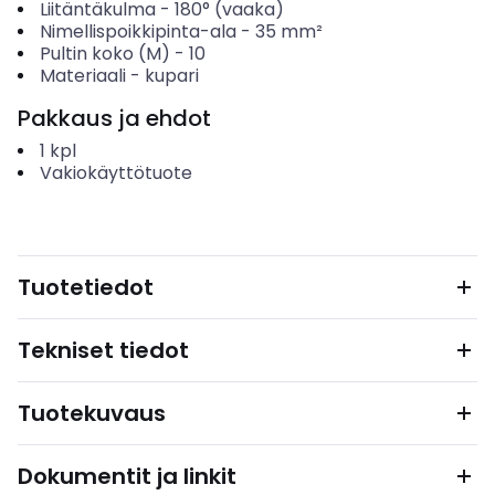
Liitäntäkulma
-
180° (vaaka)
Nimellispoikkipinta-ala
-
35
mm²
Pultin koko (M)
-
10
Materiaali
-
kupari
Pakkaus ja ehdot
1
kpl
Vakiokäyttötuote
Tuotetiedot
Tekniset tiedot
Tuotekuvaus
Dokumentit ja linkit