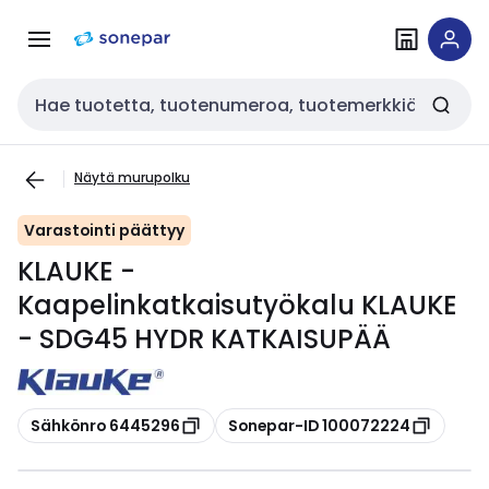
Siirry
Siirry
navigointiin
sisältöön
Haku
Näytä murupolku
Varastointi päättyy
KLAUKE -
Kaapelinkatkaisutyökalu KLAUKE
- SDG45 HYDR KATKAISUPÄÄ
Kopioi
Kopioi
Sähkönro 6445296
Sonepar-ID 100072224