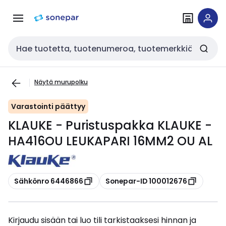
Siirry
Siirry
navigointiin
sisältöön
Haku
Näytä murupolku
Varastointi päättyy
KLAUKE - Puristuspakka KLAUKE -
HA416OU LEUKAPARI 16MM2 OU AL
Kopioi
Kopioi
Sähkönro 6446866
Sonepar-ID 100012676
Kirjaudu sisään tai luo tili tarkistaaksesi hinnan ja