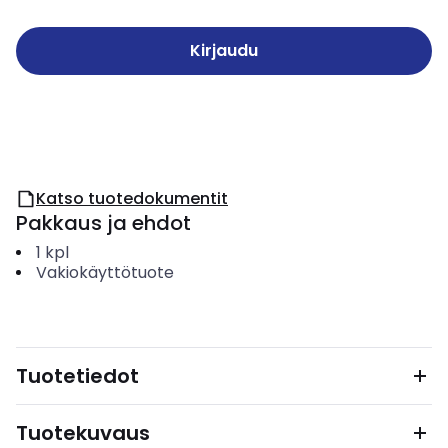
Kirjaudu
Katso tuotedokumentit
Pakkaus ja ehdot
1
kpl
Vakiokäyttötuote
Tuotetiedot
Tuotekuvaus