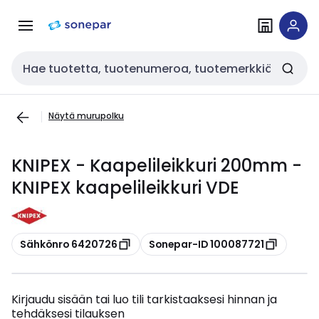
Siirry
Siirry
navigointiin
sisältöön
Haku
Näytä murupolku
KNIPEX - Kaapelileikkuri 200mm -
KNIPEX kaapelileikkuri VDE
Kopioi
Kopioi
Sähkönro 6420726
Sonepar-ID 100087721
Kirjaudu sisään tai luo tili tarkistaaksesi hinnan ja
tehdäksesi tilauksen