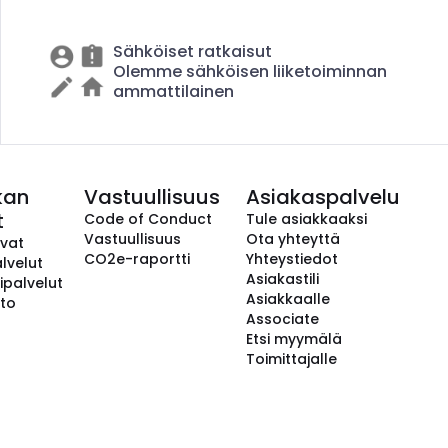
Sähköiset ratkaisut
Olemme sähköisen liiketoiminnan
ammattilainen
kan
Vastuullisuus
Asiakaspalvelu
t
Code of Conduct
Tule asiakkaaksi
Vastuullisuus
Ota yhteyttä
avat
CO2e-raportti
Yhteystiedot
lvelut
Asiakastili
ipalvelut
Asiakkaalle
to
Associate
Etsi myymälä
Toimittajalle