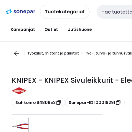
Siirry
Siirry
navigointiin
sisältöön
Tuotekategoriat
Haku
Kampanjat
Outlet
Uutishuone
Työkalut, mittarit ja paristot
Työ-, turva- ja tunnusväl
KNIPEX - KNIPEX Sivuleikkurit - El
Kopioi
Kopioi
Sähkönro 6480653
Sonepar-ID 100019291