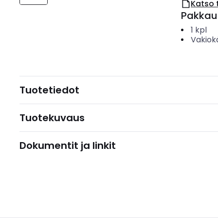
Katso 
Pakkau
1
kpl
Vakiok
Tuotetiedot
Tuotekuvaus
Dokumentit ja linkit