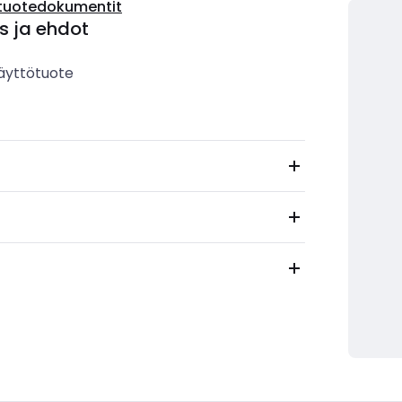
tuotedokumentit
s ja ehdot
äyttötuote