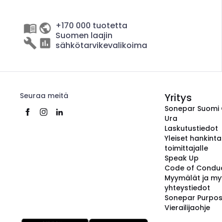
+170 000 tuotetta
Suomen laajin
sähkötarvikevalikoima
Seuraa meitä
Yritys
Sonepar Suomi
Ura
Laskutustiedot
Yleiset hankint
toimittajalle
Speak Up
Code of Condu
Myymälät ja my
yhteystiedot
Sonepar Purpo
Vierailijaohje