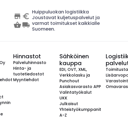
Huippuluokan logistiikka
Joustavat kuljetuspalvelut ja
varmat toimitukset kaikkialle
Suomeen.
Hinnastot
Sähköinen
Logistii
kauppa
palvelu
 Oy
Palveluhinnasto
Hinta- ja
EDI, OVT, XML,
Toimitust
tuotetiedostot
Verkkolasku ja
Lisäarvopa
aehdot
Myyntiehdot
Punchout
Varastoint
Asiakasvarasto APP
Omavaras
Valintatyökalut
ct
UKK
ynnin
Julkaisut
Yhteistyökumppanit
se
A-Z