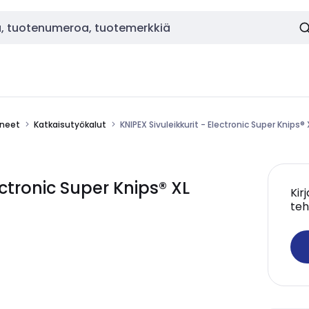
ineet
Katkaisutyökalut
KNIPEX Sivuleikkurit - Electronic Super Knips® 
ectronic Super Knips® XL
Kir
teh