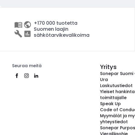
+170 000 tuotetta
Suomen laajin
sähkötarvikevalikoima
Seuraa meitä
Yritys
Sonepar Suomi
Ura
Laskutustiedot
Yleiset hankint
toimittajalle
Speak Up
Code of Condu
Myymälät ja my
yhteystiedot
Sonepar Purpo
Vierailijaohje