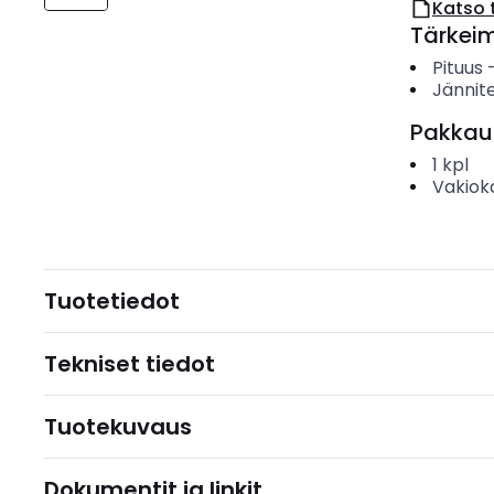
Katso 
Tärkei
Pituus
Jännite
Pakkau
1
kpl
Vakiok
Tuotetiedot
Tekniset tiedot
Tuotekuvaus
Dokumentit ja linkit