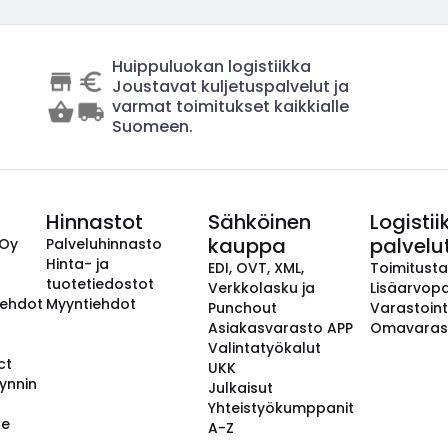
Huippuluokan logistiikka
Joustavat kuljetuspalvelut ja
varmat toimitukset kaikkialle
Suomeen.
Hinnastot
Sähköinen
Logistii
kauppa
palvelu
 Oy
Palveluhinnasto
Hinta- ja
EDI, OVT, XML,
Toimitust
tuotetiedostot
Verkkolasku ja
Lisäarvopa
aehdot
Myyntiehdot
Punchout
Varastoint
Asiakasvarasto APP
Omavaras
Valintatyökalut
ct
UKK
ynnin
Julkaisut
Yhteistyökumppanit
se
A-Z