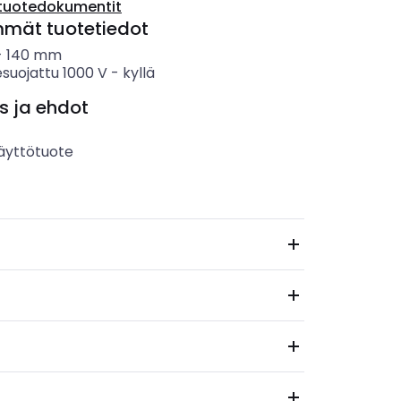
tuotedokumentit
mmät tuotetiedot
-
140
mm
suojattu 1000 V
-
kyllä
s ja ehdot
äyttötuote