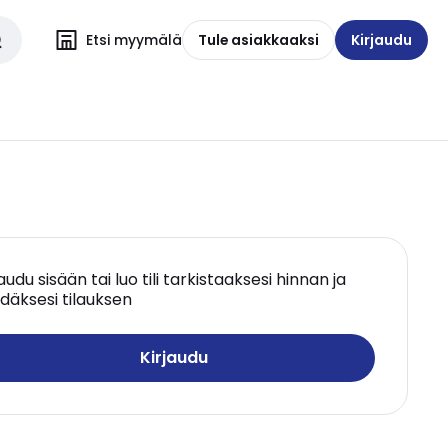
Etsi myymälä
Tule asiakkaaksi
Kirjaudu
jaudu sisään tai luo tili tarkistaaksesi hinnan ja
däksesi tilauksen
Kirjaudu