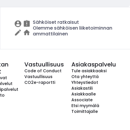
Sähköiset ratkaisut
Olemme sähköisen liiketoiminnan
ammattilainen
kan
Vastuullisuus
Asiakaspalvelu
t
Code of Conduct
Tule asiakkaaksi
Vastuullisuus
Ota yhteyttä
avat
CO2e-raportti
Yhteystiedot
lvelut
Asiakastili
ipalvelut
Asiakkaalle
to
Associate
Etsi myymälä
Toimittajalle