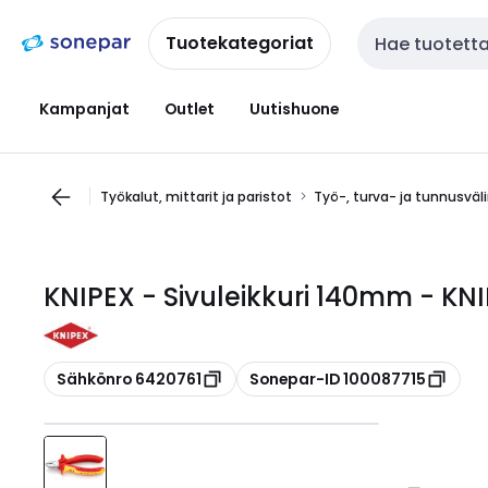
Siirry
Siirry
navigointiin
sisältöön
Tuotekategoriat
Haku
Kampanjat
Outlet
Uutishuone
Työkalut, mittarit ja paristot
Työ-, turva- ja tunnusväl
KNIPEX - Sivuleikkuri 140mm - KNI
Kopioi
Kopioi
Sähkönro 6420761
Sonepar-ID 100087715