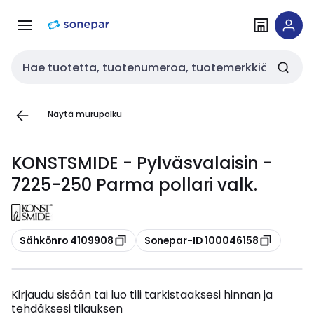
Siirry
Siirry
navigointiin
sisältöön
Haku
Näytä murupolku
KONSTSMIDE - Pylväsvalaisin -
7225-250 Parma pollari valk.
Kopioi
Kopioi
Sähkönro 4109908
Sonepar-ID 100046158
Kirjaudu sisään tai luo tili tarkistaaksesi hinnan ja
tehdäksesi tilauksen