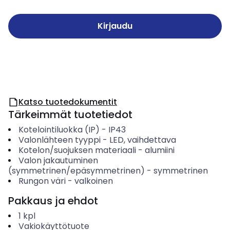
Kirjaudu
Katso tuotedokumentit
Tärkeimmät tuotetiedot
Kotelointiluokka (IP)
-
IP43
Valonlähteen tyyppi
-
LED, vaihdettava
Kotelon/suojuksen materiaali
-
alumiini
Valon jakautuminen
(symmetrinen/epäsymmetrinen)
-
symmetrinen
Rungon väri
-
valkoinen
Pakkaus ja ehdot
1
kpl
Vakiokäyttötuote