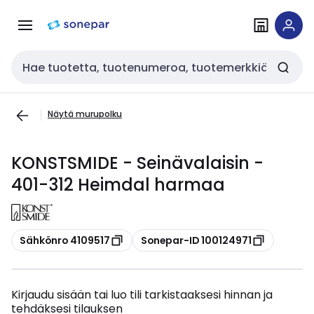
Siirry
Siirry
navigointiin
sisältöön
Haku
Näytä murupolku
KONSTSMIDE - Seinävalaisin -
401-312 Heimdal harmaa
Kopioi
Kopioi
Sähkönro 4109517
Sonepar-ID 100124971
Kirjaudu sisään tai luo tili tarkistaaksesi hinnan ja
tehdäksesi tilauksen