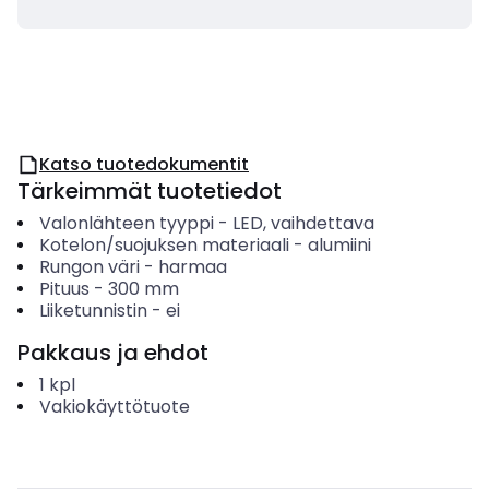
Katso tuotedokumentit
Tärkeimmät tuotetiedot
Valonlähteen tyyppi
-
LED, vaihdettava
Kotelon/suojuksen materiaali
-
alumiini
Rungon väri
-
harmaa
Pituus
-
300
mm
Liiketunnistin
-
ei
Pakkaus ja ehdot
1
kpl
Vakiokäyttötuote