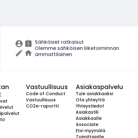
Sähköiset ratkaisut
Olemme sähköisen liiketoiminnan
ammattilainen
kan
Vastuullisuus
Asiakaspalvelu
t
Code of Conduct
Tule asiakkaaksi
Vastuullisuus
Ota yhteyttä
avat
CO2e-raportti
Yhteystiedot
lvelut
Asiakastili
ipalvelut
Asiakkaalle
to
Associate
Etsi myymälä
Toimittajalle