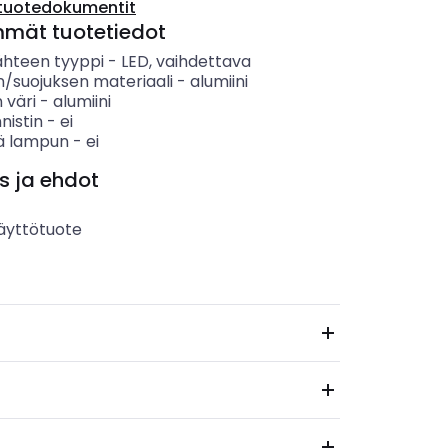
tuotedokumentit
mmät tuotetiedot
ähteen tyyppi
-
LED, vaihdettava
n/suojuksen materiaali
-
alumiini
 väri
-
alumiini
nnistin
-
ei
ää lampun
-
ei
s ja ehdot
äyttötuote