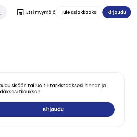
Etsi myymälä
Tule asiakkaaksi
Kirjaudu
jaudu sisään tai luo tili tarkistaaksesi hinnan ja
däksesi tilauksen
Kirjaudu