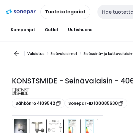
Siirry
Siirry
navigointiin
sisältöön
Tuotekategoriat
Haku
Kampanjat
Outlet
Uutishuone
Valaistus
Sisävalaisimet
Sisäseinä- ja kattovalaisi
KONSTSMIDE - Seinävalaisin - 4
Kopioi
Kopioi
Sähkönro 4109542
Sonepar-ID 100085630