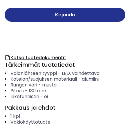
Kirjaudu
Katso tuotedokumentit
Tärkeimmät tuotetiedot
Valonlähteen tyyppi
-
LED, vaihdettava
Kotelon/suojuksen materiaali
-
alumiini
Rungon väri
-
musta
Pituus
-
130
mm
Liiketunnistin
-
ei
Pakkaus ja ehdot
1
kpl
Vakiokäyttötuote