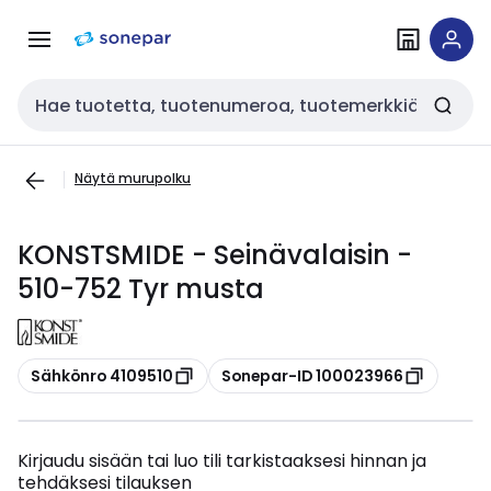
Siirry
Siirry
navigointiin
sisältöön
Haku
Näytä murupolku
KONSTSMIDE - Seinävalaisin -
510-752 Tyr musta
Kopioi
Kopioi
Sähkönro 4109510
Sonepar-ID 100023966
Kirjaudu sisään tai luo tili tarkistaaksesi hinnan ja
tehdäksesi tilauksen