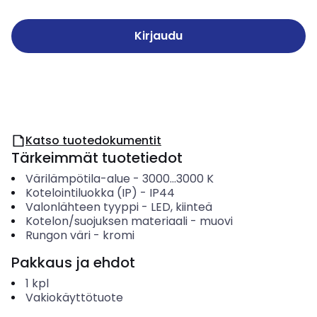
Kirjaudu
Katso tuotedokumentit
Tärkeimmät tuotetiedot
Värilämpötila-alue
-
3000...3000
K
Kotelointiluokka (IP)
-
IP44
Valonlähteen tyyppi
-
LED, kiinteä
Kotelon/suojuksen materiaali
-
muovi
Rungon väri
-
kromi
Pakkaus ja ehdot
1
kpl
Vakiokäyttötuote