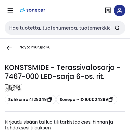
Siirry
Siirry
navigointiin
sisältöön
Haku
Näytä murupolku
KONSTSMIDE - Terassivalosarja -
7467-000 LED-sarja 6-os. rit.
Kopioi
Kopioi
Sähkönro 4128349
Sonepar-ID 100024369
Kirjaudu sisään tai luo tili tarkistaaksesi hinnan ja
tehdäksesi tilauksen