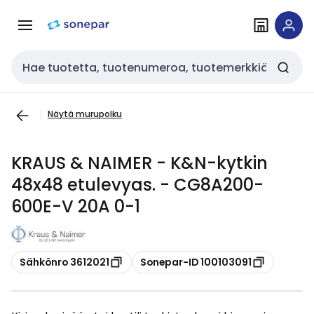
Siirry
Siirry
navigointiin
sisältöön
Haku
Näytä murupolku
KRAUS & NAIMER - K&N-kytkin
48x48 etulevyas. - CG8A200-
600E-V 20A 0-1
Kopioi
Kopioi
Sähkönro 3612021
Sonepar-ID 100103091