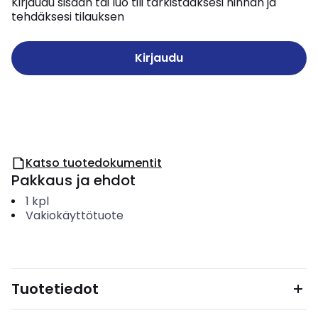
Kirjaudu sisään tai luo tili tarkistaaksesi hinnan ja
tehdäksesi tilauksen
Kirjaudu
Katso tuotedokumentit
Pakkaus ja ehdot
1
kpl
Vakiokäyttötuote
Tuotetiedot