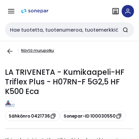
Siirry
Siirry
navigointiin
sisältöön
Haku
Näytä murupolku
LA TRIVENETA - Kumikaapeli-HF
Triflex Plus - H07RN-F 5G2,5 HF
K500 Eca
Kopioi
Kopioi
Sähkönro 0421736
Sonepar-ID 100030550