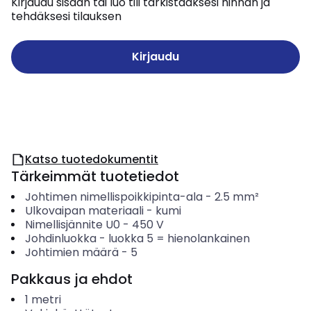
Kirjaudu sisään tai luo tili tarkistaaksesi hinnan ja
tehdäksesi tilauksen
Kirjaudu
Katso tuotedokumentit
Tärkeimmät tuotetiedot
Johtimen nimellispoikkipinta-ala
-
2.5
mm²
Ulkovaipan materiaali
-
kumi
Nimellisjännite U0
-
450
V
Johdinluokka
-
luokka 5 = hienolankainen
Johtimien määrä
-
5
Pakkaus ja ehdot
1
metri