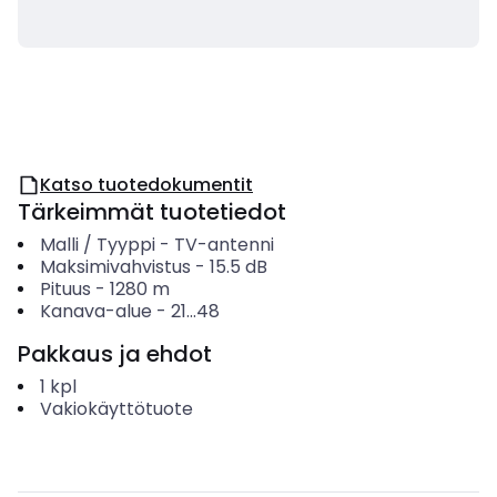
Katso tuotedokumentit
Tärkeimmät tuotetiedot
Malli / Tyyppi
-
TV-antenni
Maksimivahvistus
-
15.5
dB
Pituus
-
1280
m
Kanava-alue
-
21...48
Pakkaus ja ehdot
1
kpl
Vakiokäyttötuote