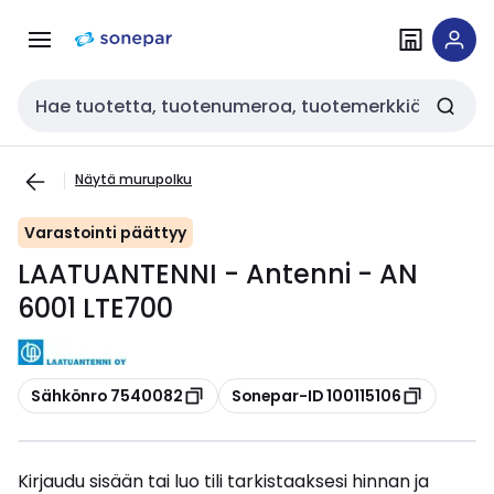
Siirry
Siirry
navigointiin
sisältöön
Haku
Näytä murupolku
Varastointi päättyy
LAATUANTENNI - Antenni - AN
6001 LTE700
Kopioi
Kopioi
Sähkönro 7540082
Sonepar-ID 100115106
Kirjaudu sisään tai luo tili tarkistaaksesi hinnan ja