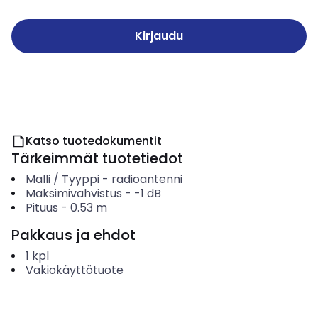
Kirjaudu
Katso tuotedokumentit
Tärkeimmät tuotetiedot
Malli / Tyyppi
-
radioantenni
Maksimivahvistus
-
-1
dB
Pituus
-
0.53
m
Pakkaus ja ehdot
1
kpl
Vakiokäyttötuote