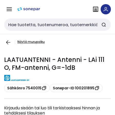
Siirry
Siirry
navigointiin
sisältöön
Haku
Näytä murupolku
LAATUANTENNI - Antenni - LAi 111
O, FM-antenni, G=-1dB
Kopioi
Kopioi
Sähkönro 7540015
Sonepar-ID 100201895
Kirjaudu sisään tai luo tili tarkistaaksesi hinnan ja
tehdäksesi tilauksen