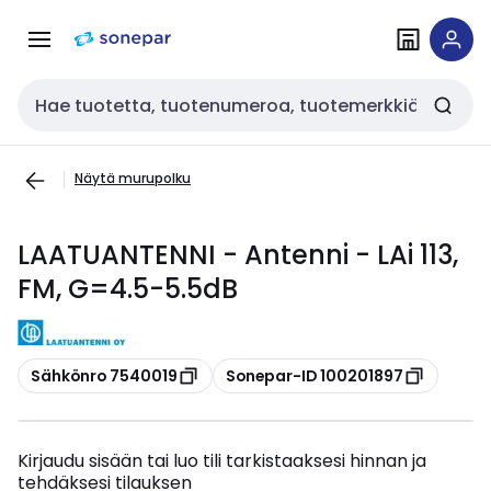
Siirry
Siirry
navigointiin
sisältöön
Haku
Näytä murupolku
LAATUANTENNI - Antenni - LAi 113,
FM, G=4.5-5.5dB
Kopioi
Kopioi
Sähkönro 7540019
Sonepar-ID 100201897
Kirjaudu sisään tai luo tili tarkistaaksesi hinnan ja
tehdäksesi tilauksen