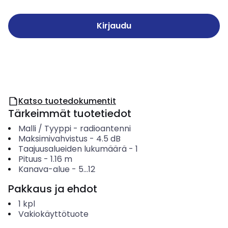
Kirjaudu
Katso tuotedokumentit
Tärkeimmät tuotetiedot
Malli / Tyyppi
-
radioantenni
Maksimivahvistus
-
4.5
dB
Taajuusalueiden lukumäärä
-
1
Pituus
-
1.16
m
Kanava-alue
-
5...12
Pakkaus ja ehdot
1
kpl
Vakiokäyttötuote