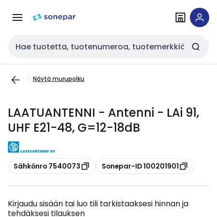
Siirry
Siirry
navigointiin
sisältöön
Haku
Näytä murupolku
LAATUANTENNI - Antenni - LAi 91,
UHF E21-48, G=12-18dB
Kopioi
Kopioi
Sähkönro 7540073
Sonepar-ID 100201901
Kirjaudu sisään tai luo tili tarkistaaksesi hinnan ja
tehdäksesi tilauksen