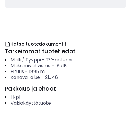
Katso tuotedokumentit
Tärkeimmät tuotetiedot
Malli / Tyyppi
-
TV-antenni
Maksimivahvistus
-
18
dB
Pituus
-
1895
m
Kanava-alue
-
21...48
Pakkaus ja ehdot
1
kpl
Vakiokäyttötuote