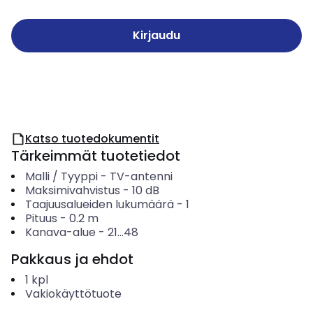
Kirjaudu
Katso tuotedokumentit
Tärkeimmät tuotetiedot
Malli / Tyyppi
-
TV-antenni
Maksimivahvistus
-
10
dB
Taajuusalueiden lukumäärä
-
1
Pituus
-
0.2
m
Kanava-alue
-
21...48
Pakkaus ja ehdot
1
kpl
Vakiokäyttötuote