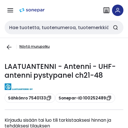
Siirry
Siirry
navigointiin
sisältöön
Haku
Näytä murupolku
LAATUANTENNI - Antenni - UHF-
antenni pystypanel ch21-48
Kopioi
Kopioi
Sähkönro 7540133
Sonepar-ID 100252489
Kirjaudu sisään tai luo tili tarkistaaksesi hinnan ja
tehdäksesi tilauksen