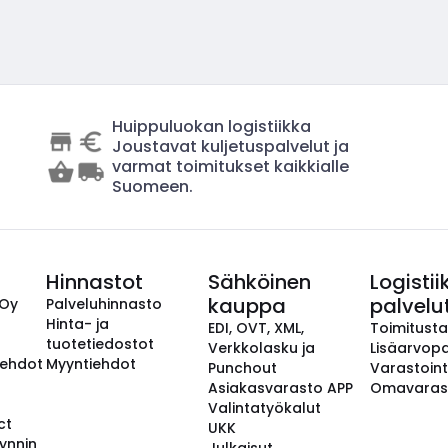
Huippuluokan logistiikka
Joustavat kuljetuspalvelut ja
varmat toimitukset kaikkialle
Suomeen.
Hinnastot
Sähköinen
Logistii
kauppa
palvelu
 Oy
Palveluhinnasto
Hinta- ja
EDI, OVT, XML,
Toimitust
tuotetiedostot
Verkkolasku ja
Lisäarvopa
aehdot
Myyntiehdot
Punchout
Varastoint
Asiakasvarasto APP
Omavaras
Valintatyökalut
ct
UKK
ynnin