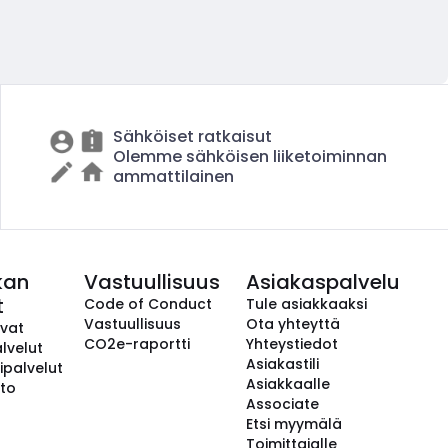
Sähköiset ratkaisut
Olemme sähköisen liiketoiminnan
ammattilainen
kan
Vastuullisuus
Asiakaspalvelu
t
Code of Conduct
Tule asiakkaaksi
Vastuullisuus
Ota yhteyttä
avat
CO2e-raportti
Yhteystiedot
lvelut
Asiakastili
ipalvelut
Asiakkaalle
to
Associate
Etsi myymälä
Toimittajalle