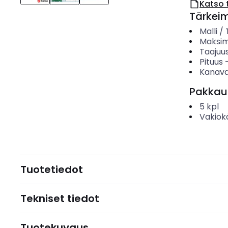
Katso 
Tärkei
Malli /
Maksim
Taajuu
Pituus
Kanava
Pakkau
5
kpl
Vakiok
Tuotetiedot
Tekniset tiedot
Tuotekuvaus