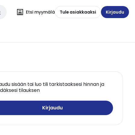
Etsi myymälä
Tule asiakkaaksi
Kirjaudu
jaudu sisään tai luo tili tarkistaaksesi hinnan ja
däksesi tilauksen
Kirjaudu