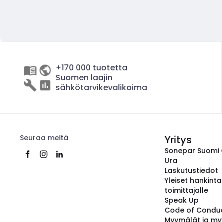
+170 000 tuotetta
Suomen laajin
sähkötarvikevalikoima
Seuraa meitä
Yritys
Sonepar Suomi
Ura
Laskutustiedot
Yleiset hankint
toimittajalle
Speak Up
Code of Condu
Myymälät ja my