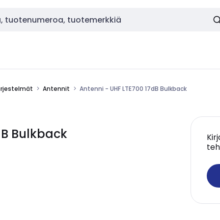
ärjestelmät
Antennit
Antenni - UHF LTE700 17dB Bulkback
dB Bulkback
Kir
teh