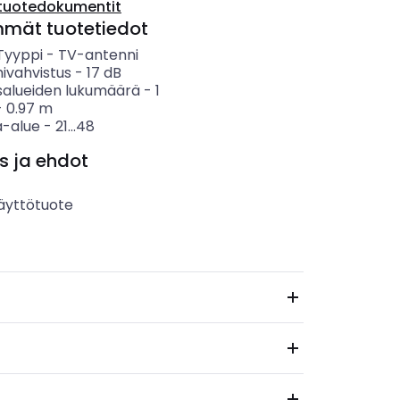
tuotedokumentit
mmät tuotetiedot
 Tyyppi
-
TV-antenni
ivahvistus
-
17
dB
salueiden lukumäärä
-
1
-
0.97
m
-alue
-
21...48
s ja ehdot
äyttötuote