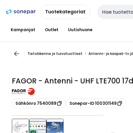
Siirry
Siirry
navigointiin
sisältöön
Tuotekategoriat
Haku
Kampanjat
Outlet
Uutishuone
Tietoliikenne ja turvatuotteet
Antenni- ja kaapeli-tv j
FAGOR - Antenni - UHF LTE700 17
Kopioi
Kopioi
Sähkönro 7540089
Sonepar-ID 100301149