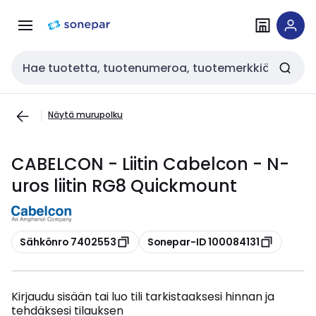
Siirry
Siirry
navigointiin
sisältöön
Haku
Näytä murupolku
CABELCON - Liitin Cabelcon - N-
uros liitin RG8 Quickmount
Kopioi
Kopioi
Sähkönro 7402553
Sonepar-ID 100084131
Kirjaudu sisään tai luo tili tarkistaaksesi hinnan ja
tehdäksesi tilauksen