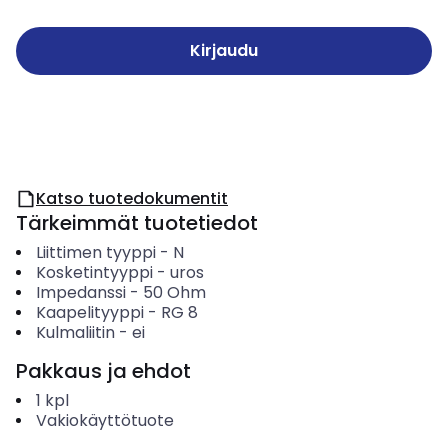
Kirjaudu
Katso tuotedokumentit
Tärkeimmät tuotetiedot
Liittimen tyyppi
-
N
Kosketintyyppi
-
uros
Impedanssi
-
50
Ohm
Kaapelityyppi
-
RG 8
Kulmaliitin
-
ei
Pakkaus ja ehdot
1
kpl
Vakiokäyttötuote