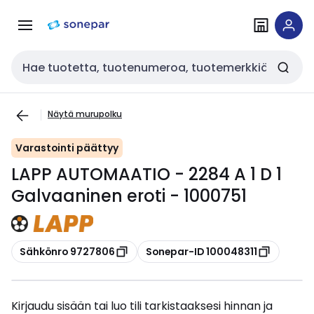
Siirry
Siirry
navigointiin
sisältöön
Haku
Näytä murupolku
Varastointi päättyy
LAPP AUTOMAATIO - 2284 A 1 D 1
Galvaaninen eroti - 1000751
Kopioi
Kopioi
Sähkönro 9727806
Sonepar-ID 100048311
Kirjaudu sisään tai luo tili tarkistaaksesi hinnan ja