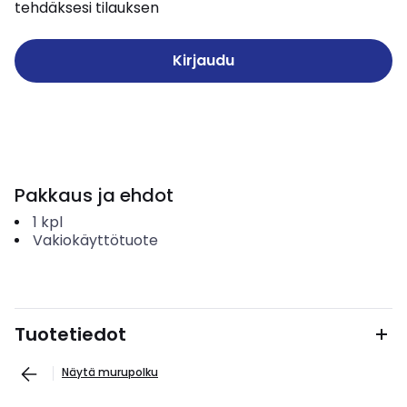
tehdäksesi tilauksen
Kirjaudu
Pakkaus ja ehdot
1
kpl
Vakiokäyttötuote
Tuotetiedot
Näytä murupolku