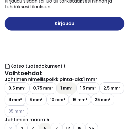
Kirjaudu sisään tai luo tili tarkistaaksesi hinnan ja
tehdäksesi tilauksen
Kirjaudu
Katso tuotedokumentit
Vaihtoehdot
Johtimen nimellispoikkipinta-ala
:
1 mm²
0.5 mm²
0.75 mm²
1 mm²
1.5 mm²
2.5 mm²
4 mm²
6 mm²
10 mm²
16 mm²
25 mm²
Katso käytettävissä olevat vaihtoehdot
35 mm²
Johtimien määrä
:
5
Katso käytettävissä olevat vaihtoehdot
2
3
4
5
7
12
18
25