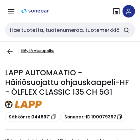
Siirry
Siirry
navigointiin
sisältöön
Haku
Näytä murupolku
LAPP AUTOMAATIO -
Häiriösuojattu ohjauskaapeli-HF
- ÖLFLEX CLASSIC 135 CH 5G1
Kopioi
Kopioi
Sähkönro 0448971
Sonepar-ID 100079397