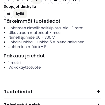
Suojajohdin
:
kyllä
ei
kyllä
Tärkeimmät tuotetiedot
Johtimen nimellispoikkipinta-ala
-
1
mm²
Ulkovaipan materiaali
-
muu
Nimellisjännite U0
-
300
V
Johdinluokka
-
luokka 5 = hienolankainen
Johtimien määrä
-
5
Pakkaus ja ehdot
1
metri
Vakiokäyttötuote
Tuotetiedot