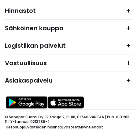
Hinnastot
Sähköinen kauppa
Logistiikan palvelut
Vastuullisuus
Asiakaspalvelu
© Sonepar Suomi Oy | Ritakuja 2, PL 88, 01740 VANTAA | Puh. 010 283
11 | Y-tunnus: 0213785-2
Tietosuoja
Evästeiden hallinta
Evästeet
Myyntiehdot