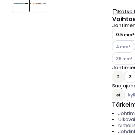
Katso 
Vaihto
Johtimen 
0.5 mm²
Katso käyt
4 mm²
Katso käyt
35 mm²
Johtimie
2
3
Suojajoh
Kats
ei
kyl
Tärkei
Johtime
Ulkova
Nimelli
Johdin