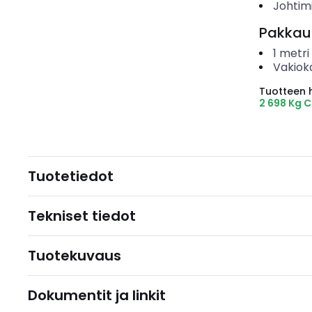
Johtim
Pakkau
1
metri
Vakiok
Tuotteen hi
2 698 Kg 
Tuotetiedot
Tekniset tiedot
Tuotekuvaus
Dokumentit ja linkit