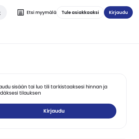
Etsi myymälä
Tule asiakkaaksi
Kirjaudu
jaudu sisään tai luo tili tarkistaaksesi hinnan ja
däksesi tilauksen
Kirjaudu