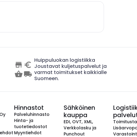
Huippuluokan logistiikka
Joustavat kuljetuspalvelut ja
varmat toimitukset kaikkialle
Suomeen.
Hinnastot
Sähköinen
Logistii
kauppa
palvelu
 Oy
Palveluhinnasto
Hinta- ja
EDI, OVT, XML,
Toimitust
tuotetiedostot
Verkkolasku ja
Lisäarvopa
aehdot
Myyntiehdot
Punchout
Varastoint