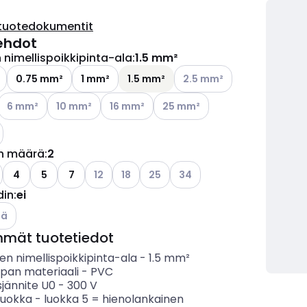
tuotedokumentit
ehdot
nimellispoikkipinta-ala
:
1.5 mm²
Katso käytettävissä olevat
0.75 mm²
1 mm²
1.5 mm²
2.5 mm²
ettävissä olevat vaihtoehdot
Katso käytettävissä olevat vaihtoehdot
Katso käytettävissä olevat vaihtoehdot
Katso käytettävissä olevat vaihtoehdot
Katso käytettävissä olevat vai
6 mm²
10 mm²
16 mm²
25 mm²
ettävissä olevat vaihtoehdot
n määrä
:
2
Katso käytettävissä olevat vaihtoehdot
Katso käytettävissä olevat vaihtoehdot
Katso käytettävissä olevat vaihto
Katso käytettävissä olevat 
4
5
7
12
18
25
34
din
:
ei
o käytettävissä olevat vaihtoehdot
lä
mmät tuotetiedot
n nimellispoikkipinta-ala
-
1.5
mm²
ipan materiaali
-
PVC
sjännite U0
-
300
V
luokka
-
luokka 5 = hienolankainen