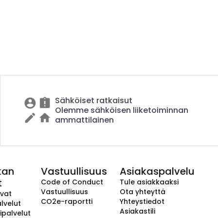
Sähköiset ratkaisut
Olemme sähköisen liiketoiminnan
ammattilainen
kan
Vastuullisuus
Asiakaspalvelu
t
Code of Conduct
Tule asiakkaaksi
Vastuullisuus
Ota yhteyttä
avat
CO2e-raportti
Yhteystiedot
lvelut
Asiakastili
ipalvelut