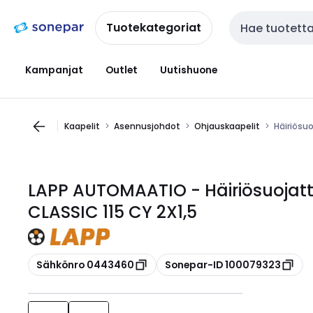
Siirry
Siirry
navigointiin
sisältöön
Tuotekategoriat
Haku
Kampanjat
Outlet
Uutishuone
Kaapelit
Asennusjohdot
Ohjauskaapelit
Häiriösuo
LAPP AUTOMAATIO - Häiriösuojatt
CLASSIC 115 CY 2X1,5
Kopioi
Kopioi
Sähkönro 0443460
Sonepar-ID 100079323