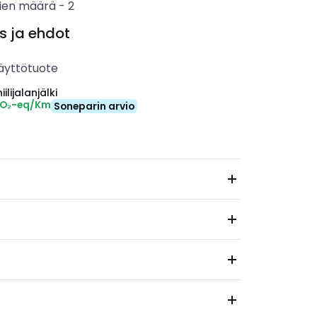
ien määrä
-
2
s ja ehdot
äyttötuote
ilijalanjälki
CO₂-eq/Km
Soneparin arvio