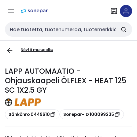
Siirry
Siirry
navigointiin
sisältöön
Haku
Näytä murupolku
LAPP AUTOMAATIO -
Ohjauskaapeli ÖLFLEX - HEAT 125
SC 1X2.5 GY
Kopioi
Kopioi
Sähkönro 0449610
Sonepar-ID 100099235