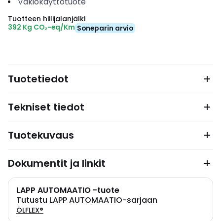
Vakiokäyttötuote
Tuotteen hiilijalanjälki
392 Kg CO₂-eq/Km
Soneparin arvio
Tuotetiedot
Tekniset tiedot
Tuotekuvaus
Dokumentit ja linkit
LAPP AUTOMAATIO -tuote
Tutustu LAPP AUTOMAATIO-sarjaan
ÖLFLEX®