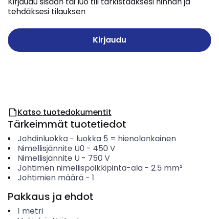
Kirjaudu sisään tai luo tili tarkistaaksesi hinnan ja
tehdäksesi tilauksen
Kirjaudu
Katso tuotedokumentit
Tärkeimmät tuotetiedot
Johdinluokka
-
luokka 5 = hienolankainen
Nimellisjännite U0
-
450
V
Nimellisjännite U
-
750
V
Johtimen nimellispoikkipinta-ala
-
2.5
mm²
Johtimien määrä
-
1
Pakkaus ja ehdot
1
metri