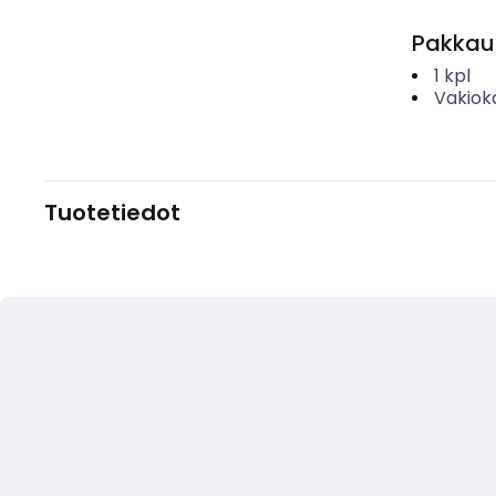
Pakkau
1
kpl
Vakiok
Tuotetiedot