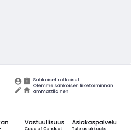
Sähköiset ratkaisut
Olemme sähköisen liiketoiminnan
ammattilainen
kan
Vastuullisuus
Asiakaspalvelu
t
Code of Conduct
Tule asiakkaaksi