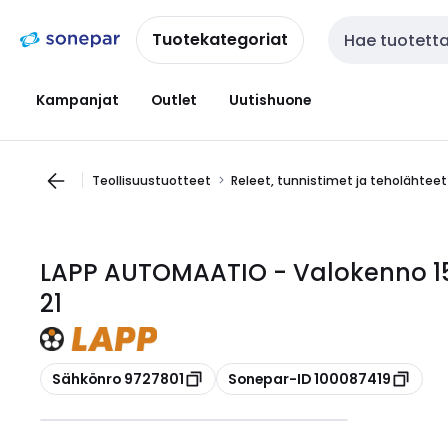
Siirry
Siirry
navigointiin
sisältöön
Tuotekategoriat
Haku
Kampanjat
Outlet
Uutishuone
Teollisuustuotteet
Releet, tunnistimet ja teholähteet
LAPP AUTOMAATIO - Valokenno 1
21
Kopioi
Kopioi
Sähkönro 9727801
Sonepar-ID 100087419