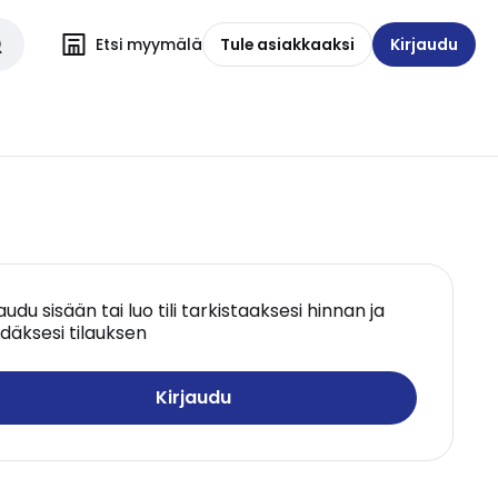
Etsi myymälä
Tule asiakkaaksi
Kirjaudu
jaudu sisään tai luo tili tarkistaaksesi hinnan ja
däksesi tilauksen
Kirjaudu