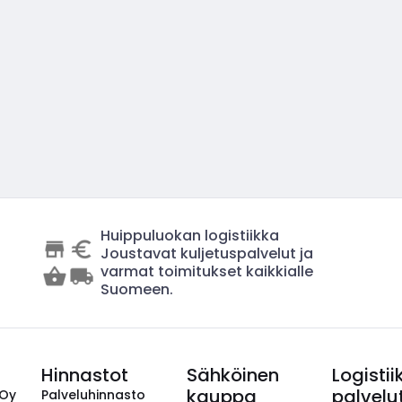
Huippuluokan logistiikka
Joustavat kuljetuspalvelut ja
varmat toimitukset kaikkialle
Suomeen.
Hinnastot
Sähköinen
Logistii
kauppa
palvelu
 Oy
Palveluhinnasto