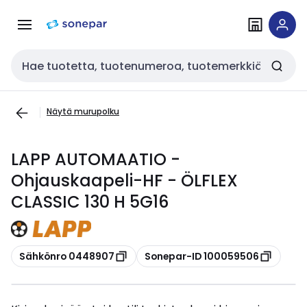
Siirry
Siirry
navigointiin
sisältöön
Haku
Näytä murupolku
LAPP AUTOMAATIO -
Ohjauskaapeli-HF - ÖLFLEX
CLASSIC 130 H 5G16
Kopioi
Kopioi
Sähkönro 0448907
Sonepar-ID 100059506