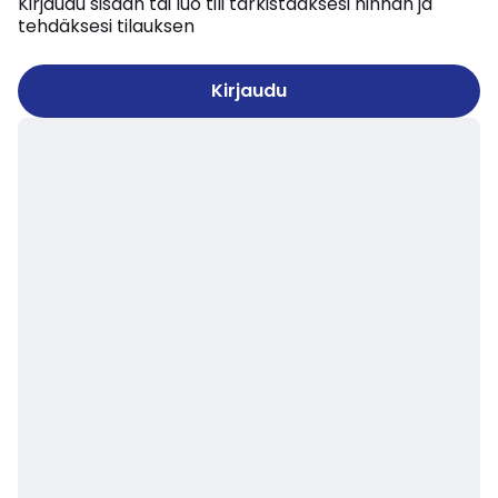
Kirjaudu sisään tai luo tili tarkistaaksesi hinnan ja
tehdäksesi tilauksen
Kirjaudu