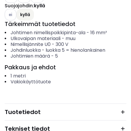
Suojajohdin
:
kyllä
Katso käytettävissä olevat vaihtoehdot
ei
kyllä
Tärkeimmät tuotetiedot
Johtimen nimellispoikkipinta-ala
-
16
mm²
Ulkovaipan materiaali
-
muu
Nimellisjännite U0
-
300
V
Johdinluokka
-
luokka 5 = hienolankainen
Johtimien määrä
-
5
Pakkaus ja ehdot
1
metri
Vakiokäyttötuote
Tuotetiedot
Tekniset tiedot