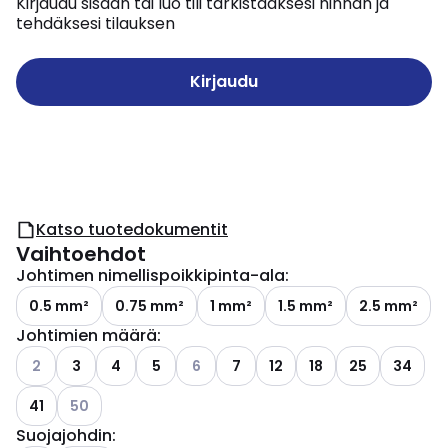
Kirjaudu sisään tai luo tili tarkistaaksesi hinnan ja
tehdäksesi tilauksen
Kirjaudu
Katso tuotedokumentit
Vaihtoehdot
Johtimen nimellispoikkipinta-ala
:
0.5 mm²
0.75 mm²
1 mm²
1.5 mm²
2.5 mm²
Johtimien määrä
:
Katso käytettävissä olevat vaihtoehdot
Katso käytettävissä olevat vaihtoehdo
2
3
4
5
6
7
12
18
25
34
Katso käytettävissä olevat vaihtoehdot
41
50
Suojajohdin
: