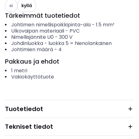
Katso käytettävissä olevat vaihtoehdot
ei
kyllä
Tärkeimmät tuotetiedot
Johtimen nimellispoikkipinta-ala
-
1.5
mm²
Ulkovaipan materiaali
-
PVC
Nimellisjännite U0
-
300
V
Johdinluokka
-
luokka 5 = hienolankainen
Johtimien määrä
-
4
Pakkaus ja ehdot
1
metri
Vakiokäyttötuote
Tuotetiedot
Tekniset tiedot