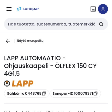
Siirry
Siirry
navigointiin
sisältöön
Haku
Näytä murupolku
LAPP AUTOMAATIO -
Ohjauskaapeli - ÖLFLEX 150 CY
4G1,5
Kopioi
Kopioi
Sähkönro 0448768
Sonepar-ID 100079371