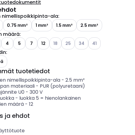
tuotedokumentit
ehdot
nimellispoikkipinta-ala
:
0.75 mm²
1 mm²
1.5 mm²
2.5 mm²
n määrä
:
ettävissä olevat vaihtoehdot
Katso käytettävissä olevat vaihtoehdot
Katso käytettävissä olevat vaihto
Katso käytettävissä olevat 
Katso käytettävissä o
4
5
7
12
18
25
34
41
din
:
ettävissä olevat vaihtoehdot
lä
mmät tuotetiedot
n nimellispoikkipinta-ala
-
2.5
mm²
ipan materiaali
-
PUR (polyuretaani)
sjännite U0
-
300
V
luokka
-
luokka 5 = hienolankainen
ien määrä
-
12
s ja ehdot
äyttötuote