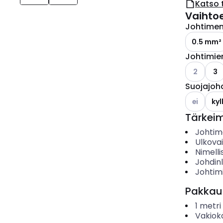
Katso 
Vaihto
Johtimen 
0.5 mm²
Johtimie
Katso käyt
2
3
Suojajoh
Katso käyt
ei
kyl
Tärkei
Johtime
Ulkova
Nimelli
Johdin
Johtim
Pakkau
1
metri
Vakiok