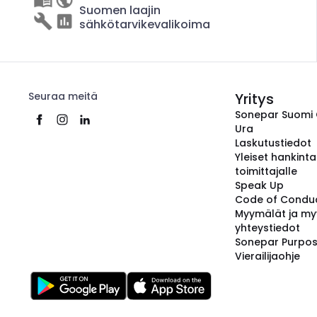
Suomen laajin
sähkötarvikevalikoima
Seuraa meitä
Yritys
Sonepar Suomi
Ura
Laskutustiedot
Yleiset hankint
toimittajalle
Speak Up
Code of Condu
Myymälät ja my
yhteystiedot
Sonepar Purpo
Vierailijaohje