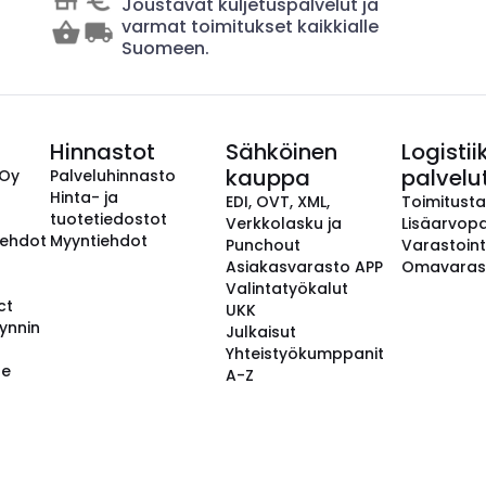
Joustavat kuljetuspalvelut ja
varmat toimitukset kaikkialle
Suomeen.
Hinnastot
Sähköinen
Logistii
kauppa
palvelu
 Oy
Palveluhinnasto
Hinta- ja
EDI, OVT, XML,
Toimitust
tuotetiedostot
Verkkolasku ja
Lisäarvopa
aehdot
Myyntiehdot
Punchout
Varastoint
Asiakasvarasto APP
Omavaras
Valintatyökalut
ct
UKK
ynnin
Julkaisut
Yhteistyökumppanit
se
A-Z