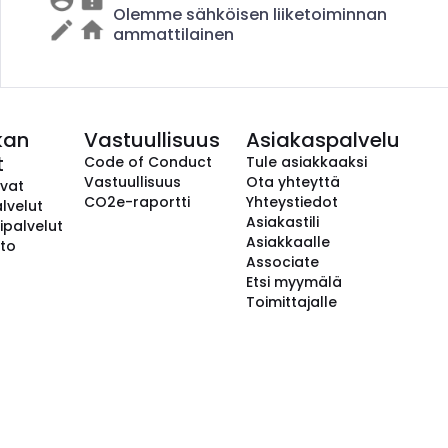
Olemme sähköisen liiketoiminnan
ammattilainen
kan
Vastuullisuus
Asiakaspalvelu
t
Code of Conduct
Tule asiakkaaksi
Vastuullisuus
Ota yhteyttä
avat
CO2e-raportti
Yhteystiedot
lvelut
Asiakastili
ipalvelut
Asiakkaalle
to
Associate
Etsi myymälä
Toimittajalle