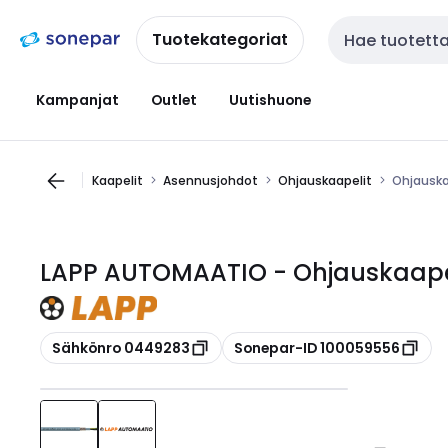
Siirry
Siirry
navigointiin
sisältöön
Tuotekategoriat
Haku
Kampanjat
Outlet
Uutishuone
Kaapelit
Asennusjohdot
Ohjauskaapelit
Ohjauska
LAPP AUTOMAATIO - Ohjauskaapel
Kopioi
Kopioi
Sähkönro 0449283
Sonepar-ID 100059556