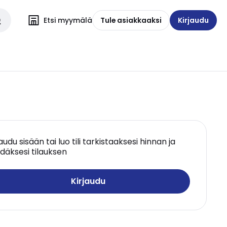
Etsi myymälä
Tule asiakkaaksi
Kirjaudu
jaudu sisään tai luo tili tarkistaaksesi hinnan ja
däksesi tilauksen
Kirjaudu