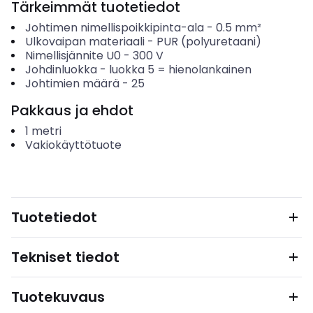
Tärkeimmät tuotetiedot
Johtimen nimellispoikkipinta-ala
-
0.5
mm²
Ulkovaipan materiaali
-
PUR (polyuretaani)
Nimellisjännite U0
-
300
V
Johdinluokka
-
luokka 5 = hienolankainen
Johtimien määrä
-
25
Pakkaus ja ehdot
1
metri
Vakiokäyttötuote
Tuotetiedot
Tekniset tiedot
Tuotekuvaus