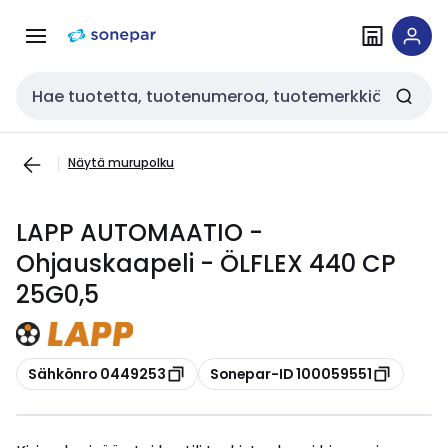
Siirry
Siirry
navigointiin
sisältöön
Haku
Näytä murupolku
LAPP AUTOMAATIO -
Ohjauskaapeli - ÖLFLEX 440 CP
25G0,5
Kopioi
Kopioi
Sähkönro 0449253
Sonepar-ID 100059551