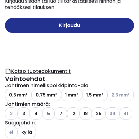
Kirjaudu sisään tai luo tili tarkistaaksesi hinnan ja
tehdäksesi tilauksen
Kirjaudu
Katso tuotedokumentit
Vaihtoehdot
Johtimen nimellispoikkipinta-ala
:
Katso käytettä
0.5 mm²
0.75 mm²
1 mm²
1.5 mm²
2.5 mm²
Johtimien määrä
:
Katso käytettävissä olevat vaihtoehdot
Katso käytettä
Katso kä
2
3
4
5
7
12
18
25
34
41
Suojajohdin
:
Katso käytettävissä olevat vaihtoehdot
ei
kyllä