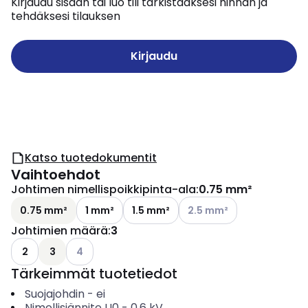
Kirjaudu sisään tai luo tili tarkistaaksesi hinnan ja
tehdäksesi tilauksen
Kirjaudu
Katso tuotedokumentit
Vaihtoehdot
Johtimen nimellispoikkipinta-ala
:
0.75 mm²
Katso käytettävissä oleva
0.75 mm²
1 mm²
1.5 mm²
2.5 mm²
Johtimien määrä
:
3
Katso käytettävissä olevat vaihtoehdot
2
3
4
Tärkeimmät tuotetiedot
Suojajohdin
-
ei
Nimellisjännite U0
-
0.6
kV