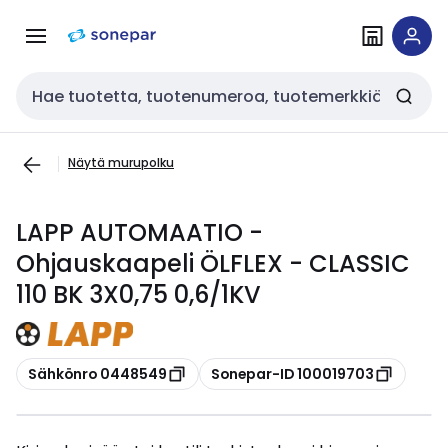
Siirry
Siirry
navigointiin
sisältöön
Haku
Näytä murupolku
LAPP AUTOMAATIO -
Ohjauskaapeli ÖLFLEX - CLASSIC
110 BK 3X0,75 0,6/1KV
Kopioi
Kopioi
Sähkönro 0448549
Sonepar-ID 100019703