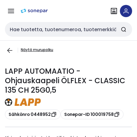
Siirry
Siirry
navigointiin
sisältöön
Haku
Näytä murupolku
LAPP AUTOMAATIO -
Ohjauskaapeli ÖLFLEX - CLASSIC
135 CH 25G0,5
Kopioi
Kopioi
Sähkönro 0448952
Sonepar-ID 100019758