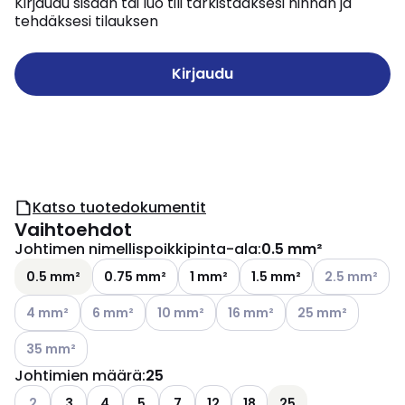
Kirjaudu sisään tai luo tili tarkistaaksesi hinnan ja
tehdäksesi tilauksen
Kirjaudu
Katso tuotedokumentit
Vaihtoehdot
Johtimen nimellispoikkipinta-ala
:
0.5 mm²
Katso käytettä
0.5 mm²
0.75 mm²
1 mm²
1.5 mm²
2.5 mm²
Katso käytettävissä olevat vaihtoehdot
Katso käytettävissä olevat vaihtoehdot
Katso käytettävissä olevat vaihtoehdot
Katso käytettävissä olevat v
Katso käytettäviss
4 mm²
6 mm²
10 mm²
16 mm²
25 mm²
Katso käytettävissä olevat vaihtoehdot
35 mm²
Johtimien määrä
:
25
Katso käytettävissä olevat vaihtoehdot
2
3
4
5
7
12
18
25