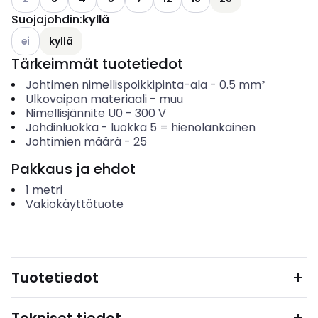
Suojajohdin
:
kyllä
Katso käytettävissä olevat vaihtoehdot
ei
kyllä
Tärkeimmät tuotetiedot
Johtimen nimellispoikkipinta-ala
-
0.5
mm²
Ulkovaipan materiaali
-
muu
Nimellisjännite U0
-
300
V
Johdinluokka
-
luokka 5 = hienolankainen
Johtimien määrä
-
25
Pakkaus ja ehdot
1
metri
Vakiokäyttötuote
Tuotetiedot