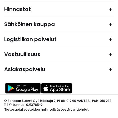
Hinnastot
Sähköinen kauppa
Logistiikan palvelut
Vastuullisuus
Asiakaspalvelu
© Sonepar Suomi Oy | Ritakuja 2, PL 88, 01740 VANTAA | Puh. 010 283
11 | Y-tunnus: 0213785-2
Tietosuoja
Evästeiden hallinta
Evästeet
Myyntiehdot