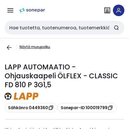
Siirry
Siirry
navigointiin
sisältöön
Haku
Näytä murupolku
LAPP AUTOMAATIO -
Ohjauskaapeli ÖLFLEX - CLASSIC
FD 810 P 3G1,5
Kopioi
Kopioi
Sähkönro 0449360
Sonepar-ID 100019799