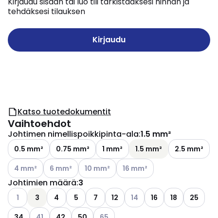
Kirjaudu sisään tai luo tili tarkistaaksesi hinnan ja
tehdäksesi tilauksen
Kirjaudu
Katso tuotedokumentit
Vaihtoehdot
Johtimen nimellispoikkipinta-ala
:
1.5 mm²
0.5 mm²
0.75 mm²
1 mm²
1.5 mm²
2.5 mm²
Katso käytettävissä olevat vaihtoehdot
Katso käytettävissä olevat vaihtoehdot
Katso käytettävissä olevat vaihtoehdot
Katso käytettävissä olevat v
4 mm²
6 mm²
10 mm²
16 mm²
Johtimien määrä
:
3
Katso käytettävissä olevat vaihtoehdot
Katso käytettävissä olevat
1
3
4
5
7
12
14
16
18
25
Katso käytettävissä olevat vaihtoehdot
Katso käytettävissä olevat vaihtoeh
34
41
42
50
65