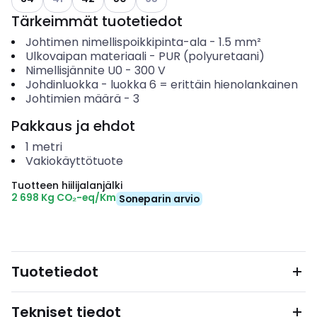
Tärkeimmät tuotetiedot
Johtimen nimellispoikkipinta-ala
-
1.5
mm²
Ulkovaipan materiaali
-
PUR (polyuretaani)
Nimellisjännite U0
-
300
V
Johdinluokka
-
luokka 6 = erittäin hienolankainen
Johtimien määrä
-
3
Pakkaus ja ehdot
1
metri
Vakiokäyttötuote
Tuotteen hiilijalanjälki
2 698 Kg CO₂-eq/Km
Soneparin arvio
Tuotetiedot
Tekniset tiedot