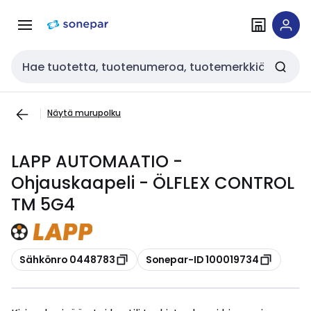
Siirry
Siirry
navigointiin
sisältöön
Haku
Näytä murupolku
LAPP AUTOMAATIO -
Ohjauskaapeli - ÖLFLEX CONTROL
TM 5G4
Kopioi
Kopioi
Sähkönro 0448783
Sonepar-ID 100019734