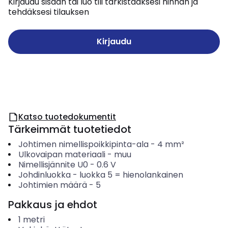
Kirjaudu sisään tai luo tili tarkistaaksesi hinnan ja
tehdäksesi tilauksen
Kirjaudu
Katso tuotedokumentit
Tärkeimmät tuotetiedot
Johtimen nimellispoikkipinta-ala
-
4
mm²
Ulkovaipan materiaali
-
muu
Nimellisjännite U0
-
0.6
V
Johdinluokka
-
luokka 5 = hienolankainen
Johtimien määrä
-
5
Pakkaus ja ehdot
1
metri