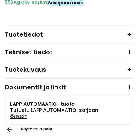
556 Kg CO₂-eq/Km
Soneparin arvio
Tuotetiedot
Tekniset tiedot
Tuotekuvaus
Dokumentit ja linkit
LAPP AUTOMAATIO -tuote
Tutustu LAPP AUTOMAATIO-sarjaan
ÖLFLEX®
Näytä murupolku