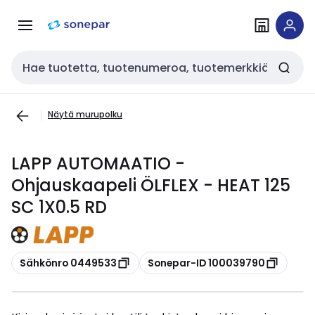
Siirry
Siirry
navigointiin
sisältöön
Haku
Näytä murupolku
LAPP AUTOMAATIO -
Ohjauskaapeli ÖLFLEX - HEAT 125
SC 1X0.5 RD
Kopioi
Kopioi
Sähkönro 0449533
Sonepar-ID 100039790