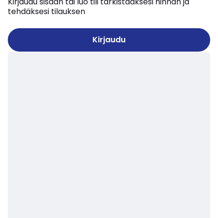
Kirjaudu sisään tai luo tili tarkistaaksesi hinnan ja
tehdäksesi tilauksen
Kirjaudu