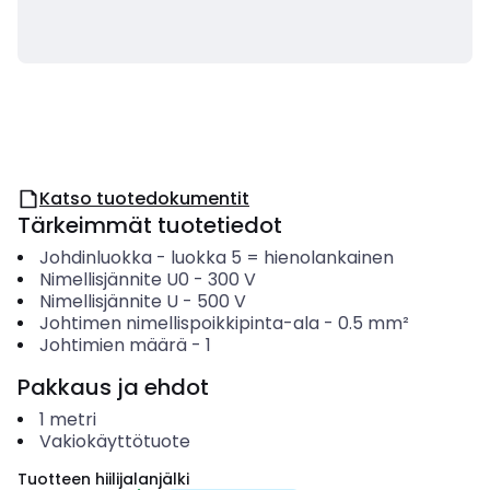
Katso tuotedokumentit
Tärkeimmät tuotetiedot
Johdinluokka
-
luokka 5 = hienolankainen
Nimellisjännite U0
-
300
V
Nimellisjännite U
-
500
V
Johtimen nimellispoikkipinta-ala
-
0.5
mm²
Johtimien määrä
-
1
Pakkaus ja ehdot
1
metri
Vakiokäyttötuote
Tuotteen hiilijalanjälki