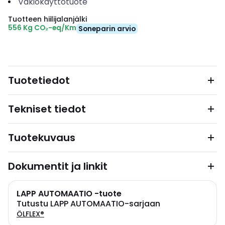
Vakiokäyttötuote
Tuotteen hiilijalanjälki
556 Kg CO₂-eq/Km
Soneparin arvio
Tuotetiedot
Tekniset tiedot
Tuotekuvaus
Dokumentit ja linkit
LAPP AUTOMAATIO -tuote
Tutustu LAPP AUTOMAATIO-sarjaan
ÖLFLEX®