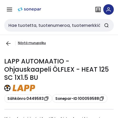
Siirry
Siirry
navigointiin
sisältöön
Haku
Näytä murupolku
LAPP AUTOMAATIO -
Ohjauskaapeli ÖLFLEX - HEAT 125
SC 1X1.5 BU
Kopioi
Kopioi
Sähkönro 0449583
Sonepar-ID 100059588