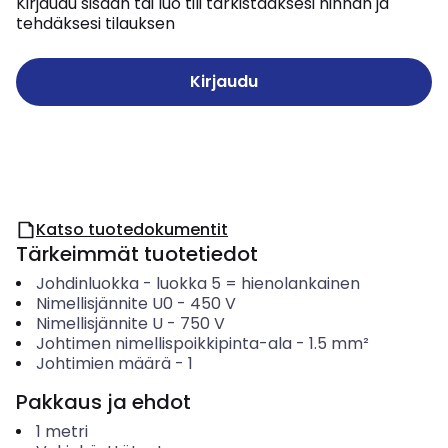
Kirjaudu sisään tai luo tili tarkistaaksesi hinnan ja
tehdäksesi tilauksen
Kirjaudu
Katso tuotedokumentit
Tärkeimmät tuotetiedot
Johdinluokka
-
luokka 5 = hienolankainen
Nimellisjännite U0
-
450
V
Nimellisjännite U
-
750
V
Johtimen nimellispoikkipinta-ala
-
1.5
mm²
Johtimien määrä
-
1
Pakkaus ja ehdot
1
metri