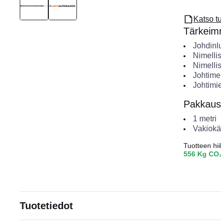
Katso t
Tärkeimm
Johdinl
Nimelli
Nimelli
Johtimen
Johtimi
Pakkaus
1
metri
Vakiokä
Tuotteen hiil
556 Kg CO
Tuotetiedot