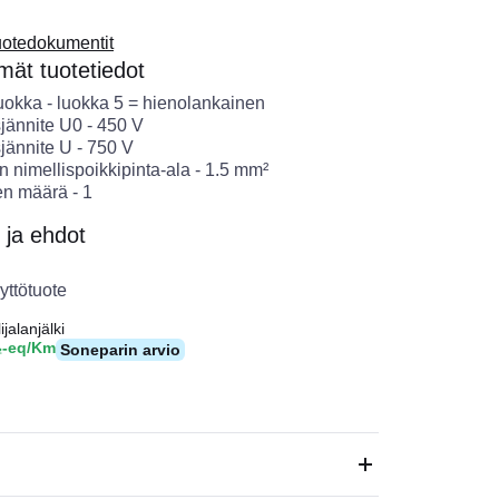
uotedokumentit
ät tuotetiedot
uokka
-
luokka 5 = hienolankainen
sjännite U0
-
450
V
sjännite U
-
750
V
 nimellispoikkipinta-ala
-
1.5
mm²
en määrä
-
1
 ja ehdot
yttötuote
ijalanjälki
₂-eq/Km
Soneparin arvio