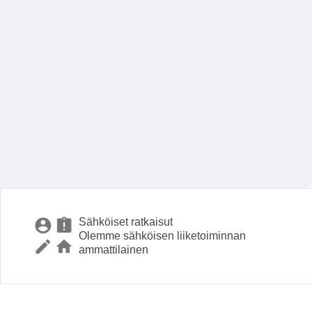
Sähköiset ratkaisut
Olemme sähköisen liiketoiminnan
ammattilainen