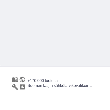
+170 000 tuotetta
Suomen laajin sähkötarvikevalikoima