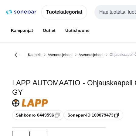
Siirry
Siirry
navigointiin
sisältöön
Tuotekategoriat
Haku
Kampanjat
Outlet
Uutishuone
Ohjauskaapeli
Kaapelit
Asennusjohdot
Asennusjohdot
LAPP AUTOMAATIO - Ohjauskaapeli 
GY
Kopioi
Kopioi
Sähkönro 0449596
Sonepar-ID 100079473