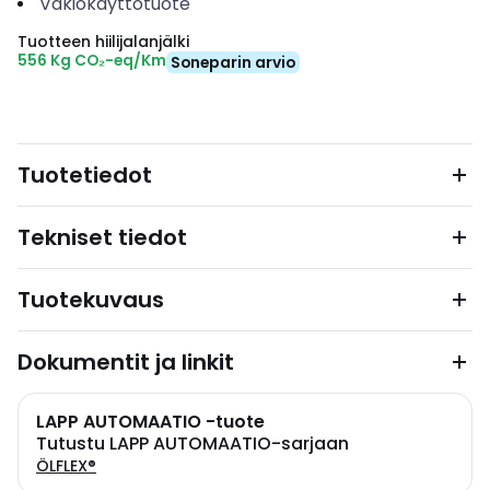
Vakiokäyttötuote
Tuotteen hiilijalanjälki
556 Kg CO₂-eq/Km
Soneparin arvio
Tuotetiedot
Tekniset tiedot
Tuotekuvaus
Dokumentit ja linkit
LAPP AUTOMAATIO -tuote
Tutustu LAPP AUTOMAATIO-sarjaan
ÖLFLEX®