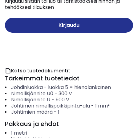
Kirjaudu sisään tai luo tili tarkistaaksesi hinnan ja
tehdäksesi tilauksen
Kirjaudu
Katso tuotedokumentit
Tärkeimmät tuotetiedot
Johdinluokka
-
luokka 5 = hienolankainen
Nimellisjännite U0
-
300
V
Nimellisjännite U
-
500
V
Johtimen nimellispoikkipinta-ala
-
1
mm²
Johtimien määrä
-
1
Pakkaus ja ehdot
1
metri