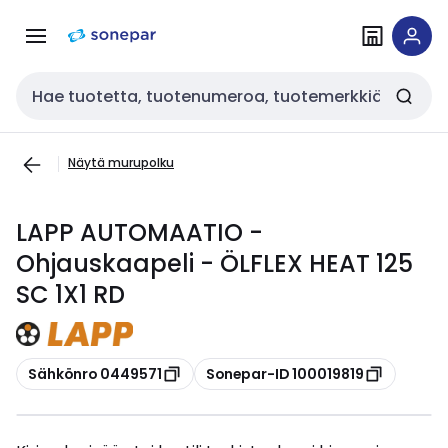
Siirry
Siirry
navigointiin
sisältöön
Haku
Näytä murupolku
LAPP AUTOMAATIO -
Ohjauskaapeli - ÖLFLEX HEAT 125
SC 1X1 RD
Kopioi
Kopioi
Sähkönro 0449571
Sonepar-ID 100019819