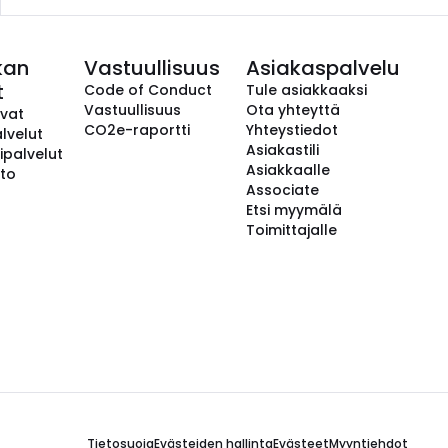
kan
Vastuullisuus
Asiakaspalvelu
t
Code of Conduct
Tule asiakkaaksi
Vastuullisuus
Ota yhteyttä
avat
CO2e-raportti
Yhteystiedot
lvelut
Asiakastili
ipalvelut
Asiakkaalle
to
Associate
Etsi myymälä
Toimittajalle
Tietosuoja
Evästeiden hallinta
Evästeet
Myyntiehdot