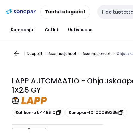
Siirry
Siirry
navigointiin
sisältöön
Tuotekategoriat
Haku
Kampanjat
Outlet
Uutishuone
Kaapelit
Asennusjohdot
Asennusjohdot
Ohjauska
LAPP AUTOMAATIO - Ohjauskaapel
1X2.5 GY
Kopioi
Kopioi
Sähkönro 0449610
Sonepar-ID 100099235