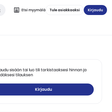
Etsi myymälä
Tule asiakkaaksi
Kirjaudu
jaudu sisään tai luo tili tarkistaaksesi hinnan ja
däksesi tilauksen
Kirjaudu