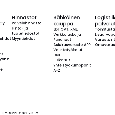
Hinnastot
Sähköinen
Logistii
kauppa
palvelu
 Oy
Palveluhinnasto
Hinta- ja
EDI, OVT, XML,
Toimitust
tuotetiedostot
Verkkolasku ja
Lisäarvopa
aehdot
Myyntiehdot
Punchout
Varastoint
Asiakasvarasto APP
Omavaras
Valintatyökalut
ct
UKK
ynnin
Julkaisut
Yhteistyökumppanit
se
A-Z
 11 | Y-tunnus: 0213785-2