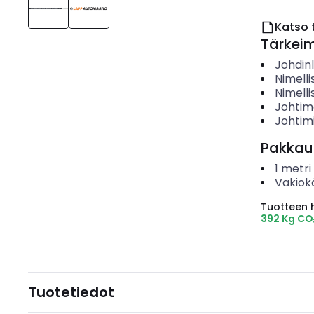
Katso 
Tärkei
Johdin
Nimelli
Nimelli
Johtime
Johtim
Pakkau
1
metri
Vakiok
Tuotteen hi
392 Kg C
Tuotetiedot