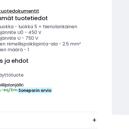
tuotedokumentit
mmät tuotetiedot
luokka
-
luokka 5 = hienolankainen
sjännite U0
-
450
V
sjännite U
-
750
V
n nimellispoikkipinta-ala
-
2.5
mm²
ien määrä
-
1
s ja ehdot
äyttötuote
ilijalanjälki
O₂-eq/Km
Soneparin arvio