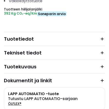
Vakiokäyttötuote
Tuotteen hiilijalanjälki
392 Kg CO₂-eq/Km
Soneparin arvio
Tuotetiedot
Tekniset tiedot
Tuotekuvaus
Dokumentit ja linkit
LAPP AUTOMAATIO -tuote
Tutustu LAPP AUTOMAATIO-sarjaan
ÖLFLEX®