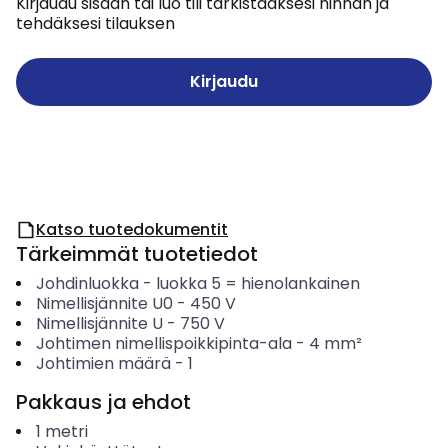
Kirjaudu sisään tai luo tili tarkistaaksesi hinnan ja
tehdäksesi tilauksen
Kirjaudu
Katso tuotedokumentit
Tärkeimmät tuotetiedot
Johdinluokka
-
luokka 5 = hienolankainen
Nimellisjännite U0
-
450
V
Nimellisjännite U
-
750
V
Johtimen nimellispoikkipinta-ala
-
4
mm²
Johtimien määrä
-
1
Pakkaus ja ehdot
1
metri