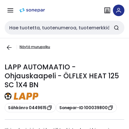
Siirry
Siirry
navigointiin
sisältöön
Haku
Näytä murupolku
LAPP AUTOMAATIO -
Ohjauskaapeli - ÖLFLEX HEAT 125
SC 1X4 BN
Kopioi
Kopioi
Sähkönro 0449615
Sonepar-ID 100039800