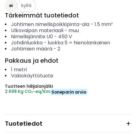
Katso käytettävissä olevat vaihtoehdot
ei
kyllä
Tärkeimmät tuotetiedot
Johtimen nimellispoikkipinta-ala
-
1.5
mm²
Ulkovaipan materiaali
-
muu
Nimellisjännite U0
-
450
V
Johdinluokka
-
luokka 5 = hienolankainen
Johtimien määrä
-
2
Pakkaus ja ehdot
1
metri
Vakiokäyttötuote
Tuotteen hiilijalanjälki
2 698 Kg CO₂-eq/Km
Soneparin arvio
Tuotetiedot