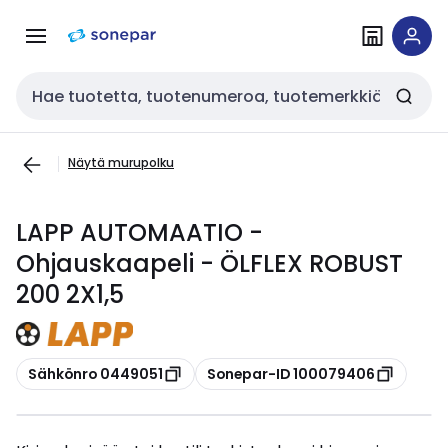
Siirry
Siirry
navigointiin
sisältöön
Haku
Näytä murupolku
LAPP AUTOMAATIO -
Ohjauskaapeli - ÖLFLEX ROBUST
200 2X1,5
Kopioi
Kopioi
Sähkönro 0449051
Sonepar-ID 100079406