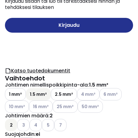
Kirjaudu sisään tai luo tili tarkistaaksesi hinnan ja
tehdäksesi tilauksen
Kirjaudu
Katso tuotedokumentit
Vaihtoehdot
Johtimen nimellispoikkipinta-ala
:
1.5 mm²
Katso käytettävissä olevat 
Katso käytettävis
1 mm²
1.5 mm²
2.5 mm²
4 mm²
6 mm²
Katso käytettävissä olevat vaihtoehdot
Katso käytettävissä olevat vaihtoehdot
Katso käytettävissä olevat vaihtoehdot
Katso käytettävissä olevat 
10 mm²
16 mm²
25 mm²
50 mm²
Johtimien määrä
:
2
Katso käytettävissä olevat vaihtoehdot
Katso käytettävissä olevat vaihtoehdot
Katso käytettävissä olevat vaihtoehdot
Katso käytettävissä olevat vaihtoehdo
2
3
4
5
7
Suojajohdin
:
ei