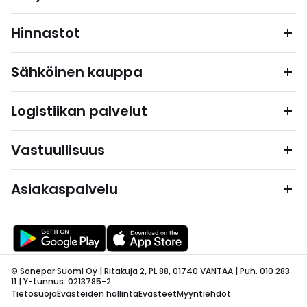
Hinnastot
Sähköinen kauppa
Logistiikan palvelut
Vastuullisuus
Asiakaspalvelu
© Sonepar Suomi Oy | Ritakuja 2, PL 88, 01740 VANTAA | Puh. 010 283
11 | Y-tunnus: 0213785-2
Tietosuoja
Evästeiden hallinta
Evästeet
Myyntiehdot