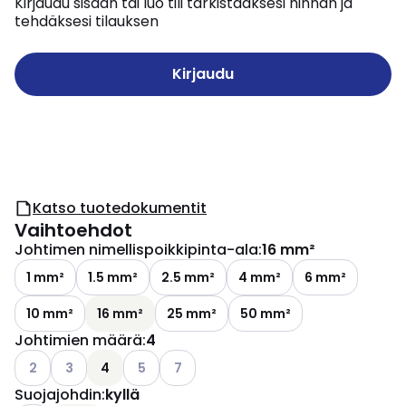
Kirjaudu sisään tai luo tili tarkistaaksesi hinnan ja
tehdäksesi tilauksen
Kirjaudu
Katso tuotedokumentit
Vaihtoehdot
Johtimen nimellispoikkipinta-ala
:
16 mm²
1 mm²
1.5 mm²
2.5 mm²
4 mm²
6 mm²
10 mm²
16 mm²
25 mm²
50 mm²
Johtimien määrä
:
4
Katso käytettävissä olevat vaihtoehdot
Katso käytettävissä olevat vaihtoehdot
Katso käytettävissä olevat vaihtoehdot
Katso käytettävissä olevat vaihtoehdo
2
3
4
5
7
Suojajohdin
:
kyllä