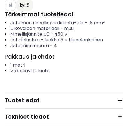
Katso käytettävissä olevat vaihtoehdot
ei
kyllä
Tärkeimmät tuotetiedot
Johtimen nimellispoikkipinta-ala
-
16
mm²
Ulkovaipan materiaali
-
muu
Nimellisjännite U0
-
450
V
Johdinluokka
-
luokka 5 = hienolankainen
Johtimien määrä
-
4
Pakkaus ja ehdot
1
metri
Vakiokäyttötuote
Tuotetiedot
Tekniset tiedot