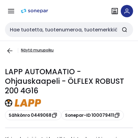
Siirry
Siirry
navigointiin
sisältöön
Haku
Näytä murupolku
LAPP AUTOMAATIO -
Ohjauskaapeli - ÖLFLEX ROBUST
200 4G16
Kopioi
Kopioi
Sähkönro 0449068
Sonepar-ID 100079411