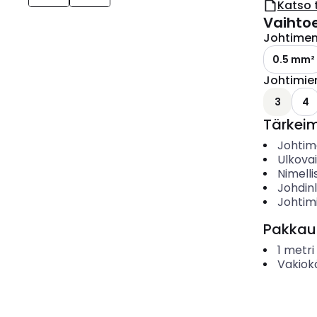
Katso 
Vaihto
Johtimen 
0.5 mm²
Johtimie
3
4
Tärkei
Johtime
Ulkova
Nimelli
Johdin
Johtim
Pakkau
1
metri
Vakiok