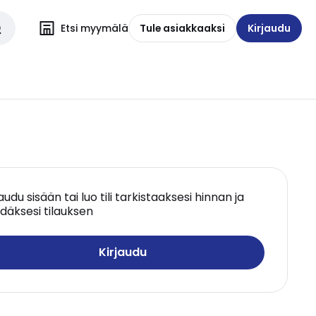
Etsi myymälä
Tule asiakkaaksi
Kirjaudu
jaudu sisään tai luo tili tarkistaaksesi hinnan ja
däksesi tilauksen
Kirjaudu