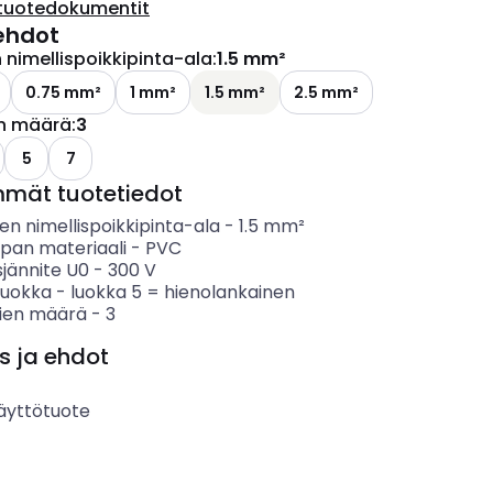
tuotedokumentit
ehdot
nimellispoikkipinta-ala
:
1.5 mm²
0.75 mm²
1 mm²
1.5 mm²
2.5 mm²
n määrä
:
3
5
7
mmät tuotetiedot
n nimellispoikkipinta-ala
-
1.5
mm²
ipan materiaali
-
PVC
sjännite U0
-
300
V
luokka
-
luokka 5 = hienolankainen
ien määrä
-
3
s ja ehdot
äyttötuote