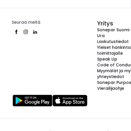
Seuraa meitä
Yritys
Sonepar Suomi
Ura
Laskutustiedot
Yleiset hankint
toimittajalle
Speak Up
Code of Condu
Myymälät ja my
yhteystiedot
Sonepar Purpo
Vierailijaohje