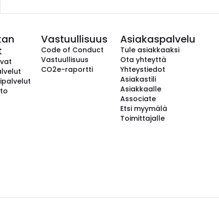
kan
Vastuullisuus
Asiakaspalvelu
t
Code of Conduct
Tule asiakkaaksi
Vastuullisuus
Ota yhteyttä
avat
CO2e-raportti
Yhteystiedot
lvelut
Asiakastili
ipalvelut
Asiakkaalle
to
Associate
Etsi myymälä
Toimittajalle