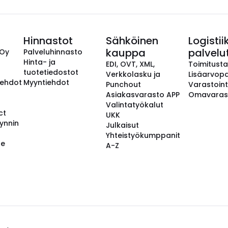
Hinnastot
Sähköinen
Logistii
kauppa
palvelu
 Oy
Palveluhinnasto
Hinta- ja
EDI, OVT, XML,
Toimitust
tuotetiedostot
Verkkolasku ja
Lisäarvopa
aehdot
Myyntiehdot
Punchout
Varastoint
Asiakasvarasto APP
Omavaras
Valintatyökalut
ct
UKK
ynnin
Julkaisut
Yhteistyökumppanit
se
A-Z