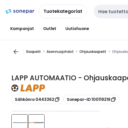
Siirry
Siirry
navigointiin
sisältöön
Tuotekategoriat
Haku
Kampanjat
Outlet
Uutishuone
Kaapelit
Asennusjohdot
Ohjauskaapelit
Ohjauska
LAPP AUTOMAATIO - Ohjauskaapel
Kopioi
Kopioi
Sähkönro 0443362
Sonepar-ID 100119216