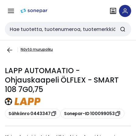
Siirry
Siirry
navigointiin
sisältöön
Haku
Näytä murupolku
LAPP AUTOMAATIO -
Ohjauskaapeli ÖLFLEX - SMART
108 7G0,75
Kopioi
Kopioi
Sähkönro 0443347
Sonepar-ID 100099053