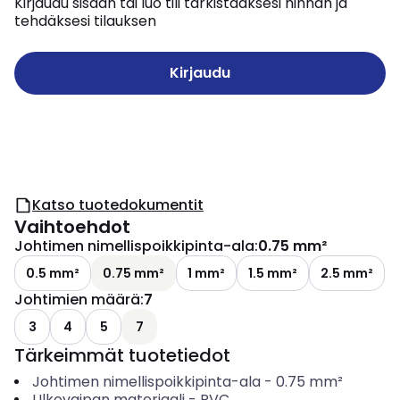
Kirjaudu sisään tai luo tili tarkistaaksesi hinnan ja
tehdäksesi tilauksen
Kirjaudu
Katso tuotedokumentit
Vaihtoehdot
Johtimen nimellispoikkipinta-ala
:
0.75 mm²
0.5 mm²
0.75 mm²
1 mm²
1.5 mm²
2.5 mm²
Johtimien määrä
:
7
3
4
5
7
Tärkeimmät tuotetiedot
Johtimen nimellispoikkipinta-ala
-
0.75
mm²
Ulkovaipan materiaali
-
PVC