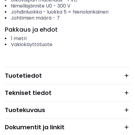
Nimellisjännite U0
-
300
V
Johdinluokka
-
luokka 5 = hienolankainen
Johtimien määrä
-
7
Pakkaus ja ehdot
1
metri
Vakiokäyttötuote
Tuotetiedot
Tekniset tiedot
Tuotekuvaus
Dokumentit ja linkit