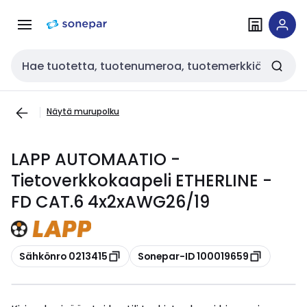
Siirry
Siirry
navigointiin
sisältöön
Haku
Näytä murupolku
LAPP AUTOMAATIO -
Tietoverkkokaapeli ETHERLINE -
FD CAT.6 4x2xAWG26/19
Kopioi
Kopioi
Sähkönro 0213415
Sonepar-ID 100019659