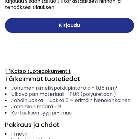
Kirjaudu sisään tai luo tili tarkistaaksesi hinnan ja
tehdäksesi tilauksen
Kirjaudu
Katso tuotedokumentit
Tärkeimmät tuotetiedot
Johtimen nimellispoikkipinta-ala
-
0.15
mm²
Ulkovaipan materiaali
-
PUR (polyuretaani)
Johdinluokka
-
luokka 6 = erittäin hienolankainen
Johtimien määrä
-
8
Kertauksen tyyppi
-
muu
Pakkaus ja ehdot
1
metri